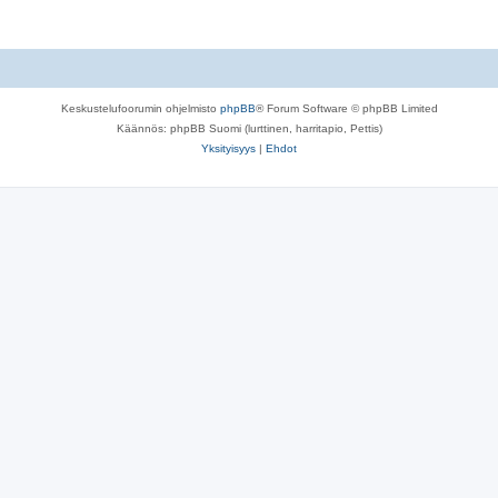
Keskustelufoorumin ohjelmisto
phpBB
® Forum Software © phpBB Limited
Käännös: phpBB Suomi (lurttinen, harritapio, Pettis)
Yksityisyys
|
Ehdot