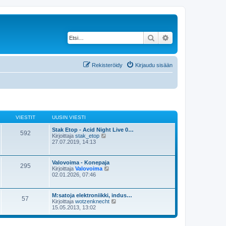
Etsi
Tarkennettu haku
Rekisteröidy
Kirjaudu sisään
VIESTIT
UUSIN VIESTI
Stak Etop - Acid Night Live 0…
592
N
Kirjoittaja
stak_etop
ä
27.07.2019, 14:13
y
t
ä
Valovoima - Konepaja
295
u
N
Kirjoittaja
Valovoima
u
ä
02.01.2026, 07:46
s
y
i
t
n
ä
M:satoja elektroniikki, indus…
v
57
u
N
Kirjoittaja
wotzenknecht
i
u
ä
15.05.2013, 13:02
e
s
y
s
i
t
t
n
ä
i