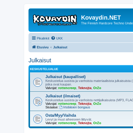
Kovaydin.NET
The Finnish Hardcore Techno Unde
Pikalinkit
UKK
Etusivu
Julkaisut
Julkaisut
KESKUSTELUALUE
Julkaisut (kaupalliset)
Keskustelua uusista ja vanhoista materiaalisista julkaisuista 
jotka ovat kaupan.
Valvojat:
rottencreep
,
Teknojta
,
OrZo
Julkaisut (ilmaiset)
Keskustelua uusista ja vanhoista nettijulkaisuista (MP3, FLAC
Valvojat:
rottencreep
,
Teknojta
,
OrZo
Sisäalue:
Irtobiisien bongaus
Osta/Myy/Vaihda
Levyt ja muut aiheeseen liittyvät.
Valvojat:
rottencreep
,
Teknojta
,
OrZo