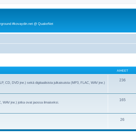
rground #kovaydin.net @ QuakeNet
AIHEET
236
(LP, CD, DVD jne.) sekä digitaalisista julkaisuista (MP3, FLAC, WAV jne.)
165
, WAV jne.) jotka ovat jaossa ilmaiseksi.
26