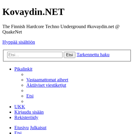
Kovaydin.NET
The Finnish Hardcore Techno Underground #kovaydin.net @
QuakeNet
Hyppää sisältöön
Tarkennettu haku
Etsi
Pikalinkit
Vastaamattomat aiheet
Aktiiviset viestiketjut
Etsi
UKK
Kirjaudu sisään
Rekisteröidy
Etusivu
Julkaisut
Etsi