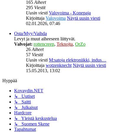
165
Aiheet
295
Viestit
Uusin viesti
Valovoima - Konepaja
Kirjoittaja
Valovoima
Näytä uusin viesti
02.01.2026, 07:46
Osta/Myy/Vaihda
Levyt ja muut aiheeseen liittyvät.
Valvojat:
rottencreep
,
Teknojta
,
OrZo
26
Aiheet
57
Viestit
Uusin viesti
M:satoja elektroniikki, indus…
Kirjoittaja
wotzenknecht
Näytä uusin viesti
15.05.2013, 13:02
Hyppää
Kovaydin.NET
↳ Uutiset
↳ Saitti
↳ Julkaisut
Hardcore
↳ Yleistä keskustelua
↳ Suomen Skene
Tapahtumat