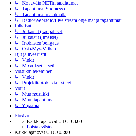
↳ Kovaydin.NETin tapahtumat
↳ Tapahtumat Suomessa
↳ Tapahtumat maailmalla
↳ Radio/Webradio/Live stream ohjelmat ja tapahtumat
Julkaisut
↳ Julkaisut (kaupalliset)
↳ Julkaisut (ilmaiset)
↳ Irtobiisien bongaus
↳ Osta/Myy/Vaihda
Dj:t ja liveartistit
↳ Vinkit
↳ Mixaukset ja setit
Musiikin tekeminen
↳ Vinkit
↳ Projektit/irtobiisit/näytteet
Muut
↳ Muu musiikki
↳ Muut tapahtumat
↳ Ylijäämä
Etusivu
Kaikki ajat ovat
UTC+03:00
Poista evästeet
Kaikki ajat ovat
UTC+03:00