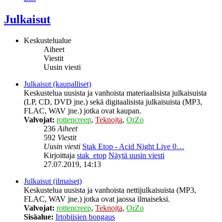
Julkaisut
Keskustelualue
Aiheet
Viestit
Uusin viesti
Julkaisut (kaupalliset)
Keskustelua uusista ja vanhoista materiaalisista julkaisuista
(LP, CD, DVD jne.) sekä digitaalisista julkaisuista (MP3,
FLAC, WAV jne.) jotka ovat kaupan.
Valvojat:
rottencreep
,
Teknojta
,
OrZo
236
Aiheet
592
Viestit
Uusin viesti
Stak Etop - Acid Night Live 0…
Kirjoittaja
stak_etop
Näytä uusin viesti
27.07.2019, 14:13
Julkaisut (ilmaiset)
Keskustelua uusista ja vanhoista nettijulkaisuista (MP3,
FLAC, WAV jne.) jotka ovat jaossa ilmaiseksi.
Valvojat:
rottencreep
,
Teknojta
,
OrZo
Sisäalue:
Irtobiisien bongaus