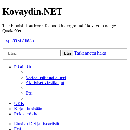
Kovaydin.NET
The Finnish Hardcore Techno Underground #kovaydin.net @
QuakeNet
Hyppää sisältöön
Tarkennettu haku
Etsi
Pikalinkit
Vastaamattomat aiheet
Aktiiviset viestiketjut
Etsi
UKK
Kirjaudu sisään
Rekisteröidy
Etusivu
Dj:t ja liveartistit
Etsi