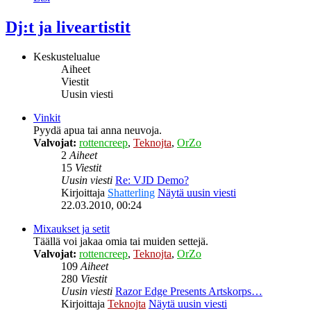
Dj:t ja liveartistit
Keskustelualue
Aiheet
Viestit
Uusin viesti
Vinkit
Pyydä apua tai anna neuvoja.
Valvojat:
rottencreep
,
Teknojta
,
OrZo
2
Aiheet
15
Viestit
Uusin viesti
Re: VJD Demo?
Kirjoittaja
Shatterling
Näytä uusin viesti
22.03.2010, 00:24
Mixaukset ja setit
Täällä voi jakaa omia tai muiden settejä.
Valvojat:
rottencreep
,
Teknojta
,
OrZo
109
Aiheet
280
Viestit
Uusin viesti
Razor Edge Presents Artskorps…
Kirjoittaja
Teknojta
Näytä uusin viesti