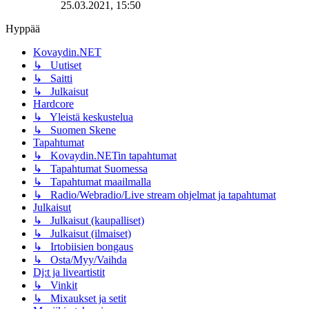
25.03.2021, 15:50
Hyppää
Kovaydin.NET
↳ Uutiset
↳ Saitti
↳ Julkaisut
Hardcore
↳ Yleistä keskustelua
↳ Suomen Skene
Tapahtumat
↳ Kovaydin.NETin tapahtumat
↳ Tapahtumat Suomessa
↳ Tapahtumat maailmalla
↳ Radio/Webradio/Live stream ohjelmat ja tapahtumat
Julkaisut
↳ Julkaisut (kaupalliset)
↳ Julkaisut (ilmaiset)
↳ Irtobiisien bongaus
↳ Osta/Myy/Vaihda
Dj:t ja liveartistit
↳ Vinkit
↳ Mixaukset ja setit