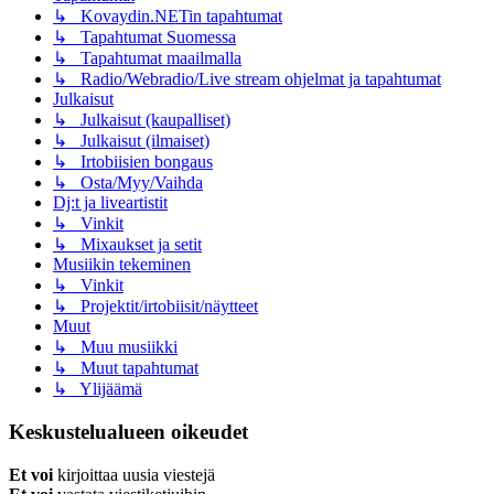
↳ Kovaydin.NETin tapahtumat
↳ Tapahtumat Suomessa
↳ Tapahtumat maailmalla
↳ Radio/Webradio/Live stream ohjelmat ja tapahtumat
Julkaisut
↳ Julkaisut (kaupalliset)
↳ Julkaisut (ilmaiset)
↳ Irtobiisien bongaus
↳ Osta/Myy/Vaihda
Dj:t ja liveartistit
↳ Vinkit
↳ Mixaukset ja setit
Musiikin tekeminen
↳ Vinkit
↳ Projektit/irtobiisit/näytteet
Muut
↳ Muu musiikki
↳ Muut tapahtumat
↳ Ylijäämä
Keskustelualueen oikeudet
Et voi
kirjoittaa uusia viestejä