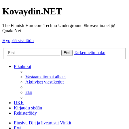
Kovaydin.NET
The Finnish Hardcore Techno Underground #kovaydin.net @
QuakeNet
Hyppää sisältöön
Tarkennettu haku
Etsi
Pikalinkit
Vastaamattomat aiheet
Aktiiviset viestiketjut
Etsi
UKK
Kirjaudu sisään
Rekisteröidy
Etusivu
Dj:t ja liveartistit
Vinkit
Etsi