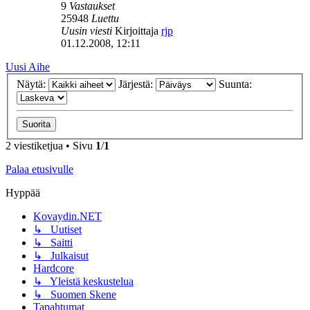
9
Vastaukset
25948
Luettu
Uusin viesti
Kirjoittaja
rjp
01.12.2008, 12:11
Uusi Aihe
Näytä:
Järjestä:
Suunta:
2 viestiketjua • Sivu
1
/
1
Palaa etusivulle
Hyppää
Kovaydin.NET
↳ Uutiset
↳ Saitti
↳ Julkaisut
Hardcore
↳ Yleistä keskustelua
↳ Suomen Skene
Tapahtumat