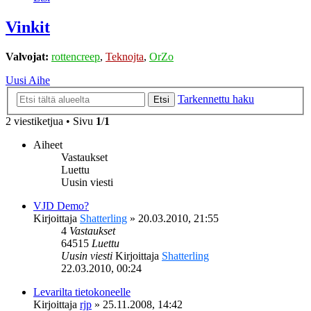
Vinkit
Valvojat:
rottencreep
,
Teknojta
,
OrZo
Uusi Aihe
Tarkennettu haku
Etsi
2 viestiketjua • Sivu
1
/
1
Aiheet
Vastaukset
Luettu
Uusin viesti
VJD Demo?
Kirjoittaja
Shatterling
»
20.03.2010, 21:55
4
Vastaukset
64515
Luettu
Uusin viesti
Kirjoittaja
Shatterling
22.03.2010, 00:24
Levarilta tietokoneelle
Kirjoittaja
rjp
»
25.11.2008, 14:42