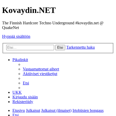
Kovaydin.NET
The Finnish Hardcore Techno Underground #kovaydin.net @
QuakeNet
Hyppää sisältöön
Tarkennettu haku
Etsi
Pikalinkit
Vastaamattomat aiheet
Aktiiviset viestiketjut
Etsi
UKK
Kirjaudu sisään
Rekisteröidy
Etusivu
Julkaisut
Julkaisut (ilmaiset)
Irtobiisien bongaus
Etsi