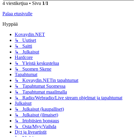
4 viestiketjua • Sivu
1
/
1
Palaa etusivulle
Hyppää
Kovaydin.NET
↳ Uutiset
↳ Saitti
↳ Julkaisut
Hardcore
↳ Yleistä keskustelua
↳ Suomen Skene
Tapahtumat
↳ Kovaydin.NETin tapahtumat
↳ Tapahtumat Suomessa
↳ Tapahtumat maailmalla
↳ Radio/Webradio/Live stream ohjelmat ja tapahtumat
Julkaisut
↳ Julkaisut (kaupalliset)
↳ Julkaisut (ilmaiset)
↳ Irtobiisien bongaus
↳ Osta/Myy/Vaihda
Dj:t ja liveartistit