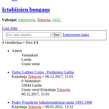
Irtobiisien bongaus
Valvojat:
rottencreep
,
Teknojta
,
OrZo
Uusi Aihe
Tarkennettu haku
Etsi
4 viestiketjua • Sivu
1
/
1
Aiheet
Vastaukset
Luettu
Uusin viesti
Turku Gabber Corps - Porilaisten Gabba
Kirjoittaja
Teknojta
»
06.12.2017, 21:01
0
Vastaukset
33944
Luettu
Uusin viesti
Kirjoittaja
Teknojta
06.12.2017, 21:01
Peaky Pounderin julkaisemattomat raidat 1995-1998
Kirjoittaja
Teknojta
»
09.01.2011, 13:52