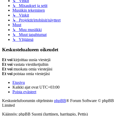
↳ Vinkit
↳ Mixaukset ja setit
Musiikin tekeminen
↳ Vinkit
↳ Projektit/irtobiisit/näytteet
Muut
↳ Muu musiikki
↳ Muut tapahtumat
↳ Ylijäämä
Keskustelualueen oikeudet
Et voi
kirjoittaa uusia viestejä
Et voi
vastata viestiketjuihin
Et voi
muokata omia viestejäsi
Et voi
poistaa omia viestejäsi
Etusivu
Kaikki ajat ovat
UTC+03:00
Poista evästeet
Keskustelufoorumin ohjelmisto
phpBB
® Forum Software © phpBB
Limited
Käännös: phpBB Suomi (lurttinen, harritapio, Pettis)