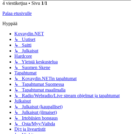
4 viestiketjua • Sivu
1
/
1
Palaa etusivulle
Hyppää
Kovaydin.NET
↳ Uutiset
↳ Saitti
↳ Julkaisut
Hardcore
↳ Yleistä keskustelua
↳ Suomen Skene
Tapahtumat
↳ Kovaydin.NETin tapahtumat
↳ Tapahtumat Suomessa
↳ Tapahtumat maailmalla
↳ Radio/Webradio/Live stream ohjelmat ja tapahtumat
Julkaisut
↳ Julkaisut (kaupalliset)
↳ Julkaisut (ilmaiset)
↳ Irtobiisien bongaus
↳ Osta/Myy/Vaihda
Dj:t ja liveartistit