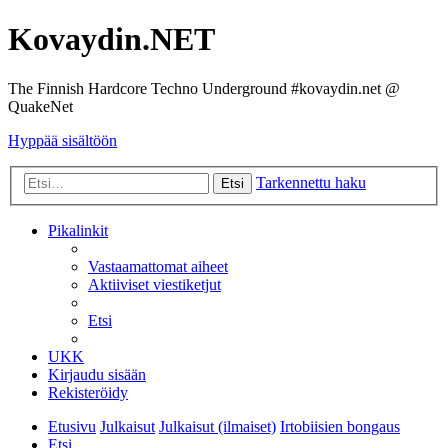
Kovaydin.NET
The Finnish Hardcore Techno Underground #kovaydin.net @
QuakeNet
Hyppää sisältöön
Tarkennettu haku
Etsi
Pikalinkit
Vastaamattomat aiheet
Aktiiviset viestiketjut
Etsi
UKK
Kirjaudu sisään
Rekisteröidy
Etusivu
Julkaisut
Julkaisut (ilmaiset)
Irtobiisien bongaus
Etsi