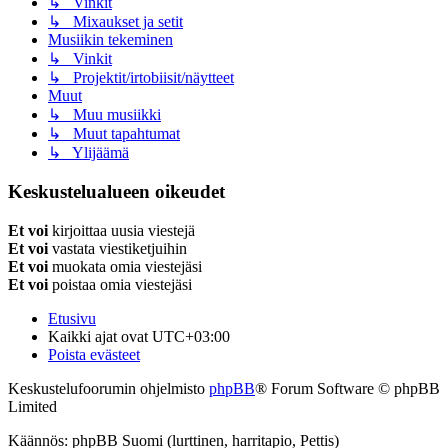
↳ Vinkit
↳ Mixaukset ja setit
Musiikin tekeminen
↳ Vinkit
↳ Projektit/irtobiisit/näytteet
Muut
↳ Muu musiikki
↳ Muut tapahtumat
↳ Ylijäämä
Keskustelualueen oikeudet
Et voi
kirjoittaa uusia viestejä
Et voi
vastata viestiketjuihin
Et voi
muokata omia viestejäsi
Et voi
poistaa omia viestejäsi
Etusivu
Kaikki ajat ovat
UTC+03:00
Poista evästeet
Keskustelufoorumin ohjelmisto
phpBB
® Forum Software © phpBB
Limited
Käännös: phpBB Suomi (lurttinen, harritapio, Pettis)