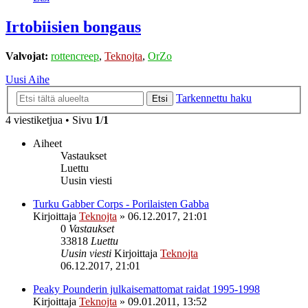
Irtobiisien bongaus
Valvojat:
rottencreep
,
Teknojta
,
OrZo
Uusi Aihe
Tarkennettu haku
Etsi
4 viestiketjua • Sivu
1
/
1
Aiheet
Vastaukset
Luettu
Uusin viesti
Turku Gabber Corps - Porilaisten Gabba
Kirjoittaja
Teknojta
»
06.12.2017, 21:01
0
Vastaukset
33818
Luettu
Uusin viesti
Kirjoittaja
Teknojta
06.12.2017, 21:01
Peaky Pounderin julkaisemattomat raidat 1995-1998
Kirjoittaja
Teknojta
»
09.01.2011, 13:52