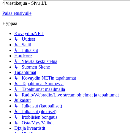
4 viestiketjua • Sivu
1
/
1
Palaa etusivulle
Hyppää
Kovaydin.NET
↳ Uutiset
↳ Saitti
↳ Julkaisut
Hardcore
↳ Yleistä keskustelua
↳ Suomen Skene
Tapahtumat
↳ Kovaydin.NETin tapahtumat
↳ Tapahtumat Suomessa
↳ Tapahtumat maailmalla
↳ Radio/Webradio/Live stream ohjelmat ja tapahtumat
Julkaisut
↳ Julkaisut (kaupalliset)
↳ Julkaisut (ilmaiset)
↳ Irtobiisien bongaus
↳ Osta/Myy/Vaihda
Dj:t ja liveartistit