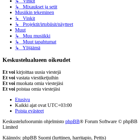
↳ Vinkit
↳ Mixaukset ja setit
Musiikin tekeminen
↳ Vinkit
↳ Projektit/irtobiisit/näytteet
Muut
↳ Muu musiikki
↳ Muut tapahtumat
↳ Ylijäämä
Keskustelualueen oikeudet
Et voi
kirjoittaa uusia viestejä
Et voi
vastata viestiketjuihin
Et voi
muokata omia viestejäsi
Et voi
poistaa omia viestejäsi
Etusivu
Kaikki ajat ovat
UTC+03:00
Poista evästeet
Keskustelufoorumin ohjelmisto
phpBB
® Forum Software © phpBB
Limited
Käännös: phpBB Suomi (lurttinen, harritapio, Pettis)