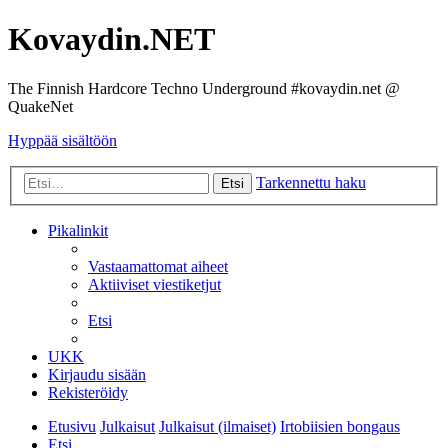
Kovaydin.NET
The Finnish Hardcore Techno Underground #kovaydin.net @
QuakeNet
Hyppää sisältöön
Tarkennettu haku
Etsi
Pikalinkit
Vastaamattomat aiheet
Aktiiviset viestiketjut
Etsi
UKK
Kirjaudu sisään
Rekisteröidy
Etusivu
Julkaisut
Julkaisut (ilmaiset)
Irtobiisien bongaus
Etsi