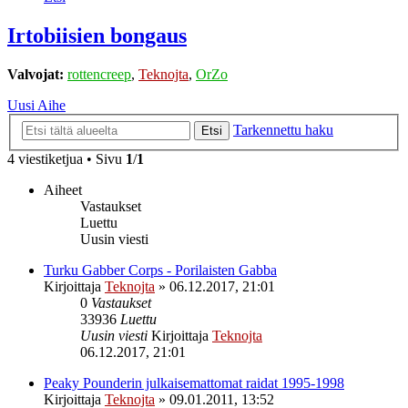
Irtobiisien bongaus
Valvojat:
rottencreep
,
Teknojta
,
OrZo
Uusi Aihe
Tarkennettu haku
Etsi
4 viestiketjua • Sivu
1
/
1
Aiheet
Vastaukset
Luettu
Uusin viesti
Turku Gabber Corps - Porilaisten Gabba
Kirjoittaja
Teknojta
»
06.12.2017, 21:01
0
Vastaukset
33936
Luettu
Uusin viesti
Kirjoittaja
Teknojta
06.12.2017, 21:01
Peaky Pounderin julkaisemattomat raidat 1995-1998
Kirjoittaja
Teknojta
»
09.01.2011, 13:52