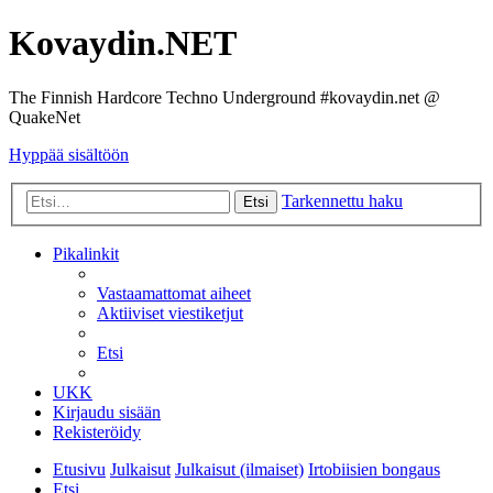
Kovaydin.NET
The Finnish Hardcore Techno Underground #kovaydin.net @
QuakeNet
Hyppää sisältöön
Tarkennettu haku
Etsi
Pikalinkit
Vastaamattomat aiheet
Aktiiviset viestiketjut
Etsi
UKK
Kirjaudu sisään
Rekisteröidy
Etusivu
Julkaisut
Julkaisut (ilmaiset)
Irtobiisien bongaus
Etsi