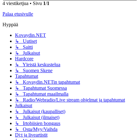
4 viestiketjua • Sivu
1
/
1
Palaa etusivulle
Hyppää
Kovaydin.NET
↳ Uutiset
↳ Saitti
↳ Julkaisut
Hardcore
↳ Yleistä keskustelua
↳ Suomen Skene
Tapahtumat
↳ Kovaydin.NETin tapahtumat
↳ Tapahtumat Suomessa
↳ Tapahtumat maailmalla
↳ Radio/Webradio/Live stream ohjelmat ja tapahtumat
Julkaisut
↳ Julkaisut (kaupalliset)
↳ Julkaisut (ilmaiset)
↳ Irtobiisien bongaus
↳ Osta/Myy/Vaihda
Dj:t ja liveartistit