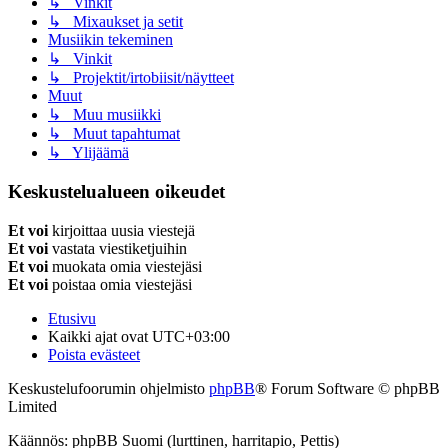
↳ Vinkit
↳ Mixaukset ja setit
Musiikin tekeminen
↳ Vinkit
↳ Projektit/irtobiisit/näytteet
Muut
↳ Muu musiikki
↳ Muut tapahtumat
↳ Ylijäämä
Keskustelualueen oikeudet
Et voi
kirjoittaa uusia viestejä
Et voi
vastata viestiketjuihin
Et voi
muokata omia viestejäsi
Et voi
poistaa omia viestejäsi
Etusivu
Kaikki ajat ovat
UTC+03:00
Poista evästeet
Keskustelufoorumin ohjelmisto
phpBB
® Forum Software © phpBB
Limited
Käännös: phpBB Suomi (lurttinen, harritapio, Pettis)