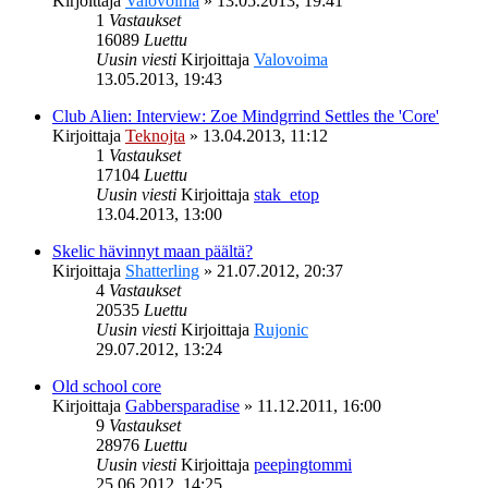
Kirjoittaja
Valovoima
»
13.05.2013, 19:41
1
Vastaukset
16089
Luettu
Uusin viesti
Kirjoittaja
Valovoima
13.05.2013, 19:43
Club Alien: Interview: Zoe Mindgrrind Settles the 'Core'
Kirjoittaja
Teknojta
»
13.04.2013, 11:12
1
Vastaukset
17104
Luettu
Uusin viesti
Kirjoittaja
stak_etop
13.04.2013, 13:00
Skelic hävinnyt maan päältä?
Kirjoittaja
Shatterling
»
21.07.2012, 20:37
4
Vastaukset
20535
Luettu
Uusin viesti
Kirjoittaja
Rujonic
29.07.2012, 13:24
Old school core
Kirjoittaja
Gabbersparadise
»
11.12.2011, 16:00
9
Vastaukset
28976
Luettu
Uusin viesti
Kirjoittaja
peepingtommi
25.06.2012, 14:25