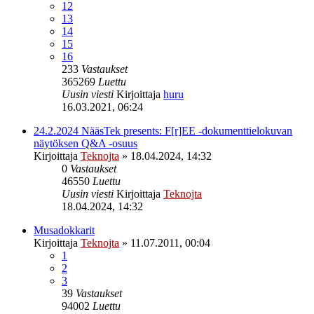
12
13
14
15
16
233
Vastaukset
365269
Luettu
Uusin viesti
Kirjoittaja
huru
16.03.2021, 06:24
24.2.2024 NääsTek presents: F[r]EE -dokumenttielokuvan
näytöksen Q&A -osuus
Kirjoittaja
Teknojta
»
18.04.2024, 14:32
0
Vastaukset
46550
Luettu
Uusin viesti
Kirjoittaja
Teknojta
18.04.2024, 14:32
Musadokkarit
Kirjoittaja
Teknojta
»
11.07.2011, 00:04
1
2
3
39
Vastaukset
94002
Luettu