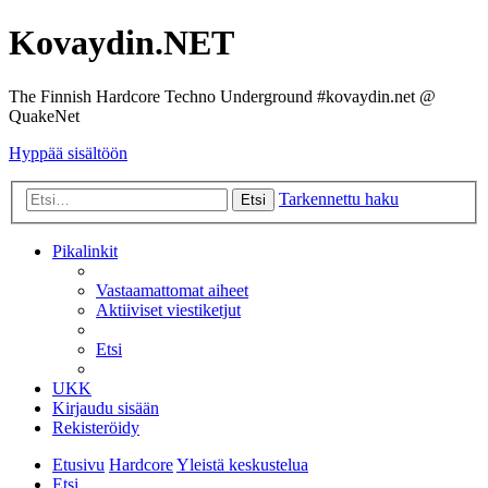
Kovaydin.NET
The Finnish Hardcore Techno Underground #kovaydin.net @
QuakeNet
Hyppää sisältöön
Tarkennettu haku
Etsi
Pikalinkit
Vastaamattomat aiheet
Aktiiviset viestiketjut
Etsi
UKK
Kirjaudu sisään
Rekisteröidy
Etusivu
Hardcore
Yleistä keskustelua
Etsi