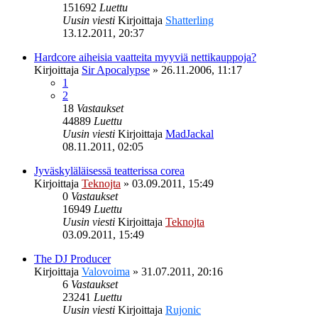
151692
Luettu
Uusin viesti
Kirjoittaja
Shatterling
13.12.2011, 20:37
Hardcore aiheisia vaatteita myyviä nettikauppoja?
Kirjoittaja
Sir Apocalypse
»
26.11.2006, 11:17
1
2
18
Vastaukset
44889
Luettu
Uusin viesti
Kirjoittaja
MadJackal
08.11.2011, 02:05
Jyväskyläläisessä teatterissa corea
Kirjoittaja
Teknojta
»
03.09.2011, 15:49
0
Vastaukset
16949
Luettu
Uusin viesti
Kirjoittaja
Teknojta
03.09.2011, 15:49
The DJ Producer
Kirjoittaja
Valovoima
»
31.07.2011, 20:16
6
Vastaukset
23241
Luettu
Uusin viesti
Kirjoittaja
Rujonic