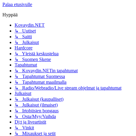
Palaa etusivulle
Hyppää
Kovaydin.NET
↳ Uutiset
↳ Saitti
↳ Julkaisut
Hardcore
↳ Yleistä keskustelua
↳ Suomen Skene
Tapahtumat
↳ Kovaydin.NETin tapahtumat
↳ Tapahtumat Suomessa
↳ Tapahtumat maailmalla
↳ Radio/Webradio/Live stream ohjelmat ja tapahtumat
Julkaisut
↳ Julkaisut (kaupalliset)
↳ Julkaisut (ilmaiset)
↳ Irtobiisien bongaus
↳ Osta/Myy/Vaihda
Dj:t ja liveartistit
↳ Vinkit
↳ Mixaukset ja setit