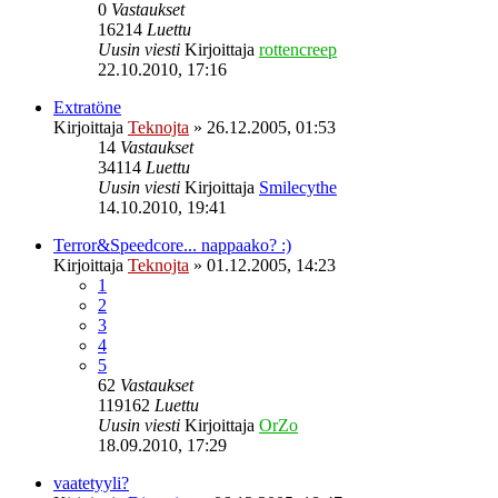
0
Vastaukset
16214
Luettu
Uusin viesti
Kirjoittaja
rottencreep
22.10.2010, 17:16
Extratöne
Kirjoittaja
Teknojta
»
26.12.2005, 01:53
14
Vastaukset
34114
Luettu
Uusin viesti
Kirjoittaja
Smilecythe
14.10.2010, 19:41
Terror&Speedcore... nappaako? :)
Kirjoittaja
Teknojta
»
01.12.2005, 14:23
1
2
3
4
5
62
Vastaukset
119162
Luettu
Uusin viesti
Kirjoittaja
OrZo
18.09.2010, 17:29
vaatetyyli?