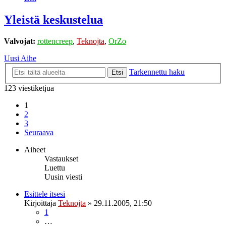
Yleistä keskustelua
Valvojat:
rottencreep
,
Teknojta
,
OrZo
Uusi Aihe
Tarkennettu haku
Etsi
123 viestiketjua
1
2
3
Seuraava
Aiheet
Vastaukset
Luettu
Uusin viesti
Esittele itsesi
Kirjoittaja
Teknojta
»
29.11.2005, 21:50
1
…