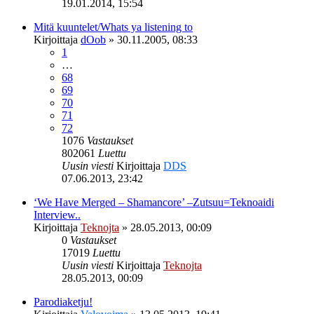
19.01.2014, 15:54
Mitä kuuntelet/Whats ya listening to
Kirjoittaja
dOob
»
30.11.2005, 08:33
1
…
68
69
70
71
72
1076
Vastaukset
802061
Luettu
Uusin viesti
Kirjoittaja
DDS
07.06.2013, 23:42
‘We Have Merged – Shamancore’ –Zutsuu=Teknoaidi
Interview..
Kirjoittaja
Teknojta
»
28.05.2013, 00:09
0
Vastaukset
17019
Luettu
Uusin viesti
Kirjoittaja
Teknojta
28.05.2013, 00:09
Parodiaketju!