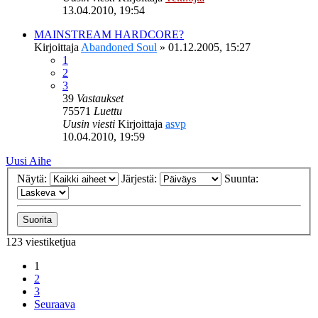
13.04.2010, 19:54
MAINSTREAM HARDCORE?
Kirjoittaja
Abandoned Soul
»
01.12.2005, 15:27
1
2
3
39
Vastaukset
75571
Luettu
Uusin viesti
Kirjoittaja
asvp
10.04.2010, 19:59
Uusi Aihe
Näytä:
Järjestä:
Suunta:
123 viestiketjua
1
2
3
Seuraava