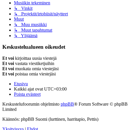
Musiikin tekeminen
↳ Vinkit
↳ Projektit/irtobiisit/näytteet
Muut
↳ Muu musiikki
↳ Muut tapahtumat
↳ Ylijäämä
Keskustelualueen oikeudet
Et voi
kirjoittaa uusia viestejä
Et voi
vastata viestiketjuihin
Et voi
muokata omia viestejäsi
Et voi
poistaa omia viestejäsi
Etusivu
Kaikki ajat ovat
UTC+03:00
Poista evästeet
Keskustelufoorumin ohjelmisto
phpBB
® Forum Software © phpBB
Limited
Käännös: phpBB Suomi (lurttinen, harritapio, Pettis)
Yksityisyys
|
Ehdot