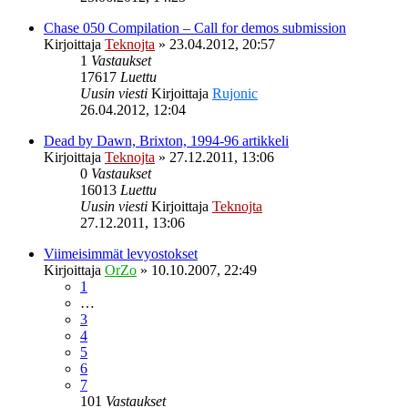
Chase 050 Compilation – Call for demos submission
Kirjoittaja
Teknojta
»
23.04.2012, 20:57
1
Vastaukset
17617
Luettu
Uusin viesti
Kirjoittaja
Rujonic
26.04.2012, 12:04
Dead by Dawn, Brixton, 1994-96 artikkeli
Kirjoittaja
Teknojta
»
27.12.2011, 13:06
0
Vastaukset
16013
Luettu
Uusin viesti
Kirjoittaja
Teknojta
27.12.2011, 13:06
Viimeisimmät levyostokset
Kirjoittaja
OrZo
»
10.10.2007, 22:49
1
…
3
4
5
6
7
101
Vastaukset