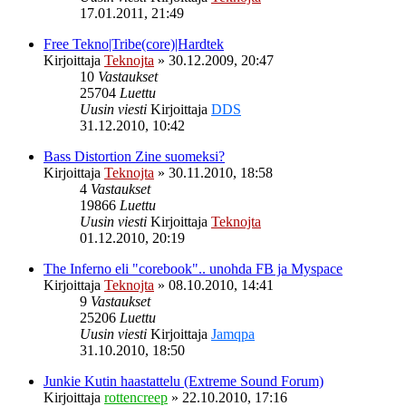
17.01.2011, 21:49
Free Tekno|Tribe(core)|Hardtek
Kirjoittaja
Teknojta
»
30.12.2009, 20:47
10
Vastaukset
25704
Luettu
Uusin viesti
Kirjoittaja
DDS
31.12.2010, 10:42
Bass Distortion Zine suomeksi?
Kirjoittaja
Teknojta
»
30.11.2010, 18:58
4
Vastaukset
19866
Luettu
Uusin viesti
Kirjoittaja
Teknojta
01.12.2010, 20:19
The Inferno eli "corebook".. unohda FB ja Myspace
Kirjoittaja
Teknojta
»
08.10.2010, 14:41
9
Vastaukset
25206
Luettu
Uusin viesti
Kirjoittaja
Jamqpa
31.10.2010, 18:50
Junkie Kutin haastattelu (Extreme Sound Forum)
Kirjoittaja
rottencreep
»
22.10.2010, 17:16