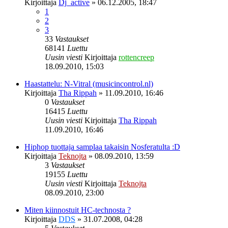
Kirjoittaja
Dj_active
»
06.12.2005, 18:47
1
2
3
33
Vastaukset
68141
Luettu
Uusin viesti
Kirjoittaja
rottencreep
18.09.2010, 15:03
Haastattelu: N-Vitral (musicincontrol.nl)
Kirjoittaja
Tha Rippah
»
11.09.2010, 16:46
0
Vastaukset
16415
Luettu
Uusin viesti
Kirjoittaja
Tha Rippah
11.09.2010, 16:46
Hiphop tuottaja samplaa takaisin Nosferatulta :D
Kirjoittaja
Teknojta
»
08.09.2010, 13:59
3
Vastaukset
19155
Luettu
Uusin viesti
Kirjoittaja
Teknojta
08.09.2010, 23:00
Miten kiinnostuit HC-technosta ?
Kirjoittaja
DDS
»
31.07.2008, 04:28