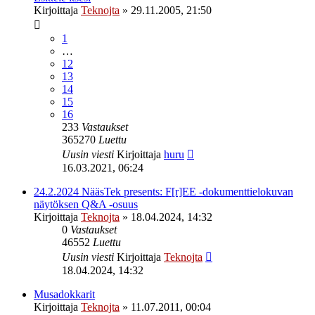
Kirjoittaja
Teknojta
»
29.11.2005, 21:50
1
…
12
13
14
15
16
233
Vastaukset
365270
Luettu
Uusin viesti
Kirjoittaja
huru
16.03.2021, 06:24
24.2.2024 NääsTek presents: F[r]EE -dokumenttielokuvan
näytöksen Q&A -osuus
Kirjoittaja
Teknojta
»
18.04.2024, 14:32
0
Vastaukset
46552
Luettu
Uusin viesti
Kirjoittaja
Teknojta
18.04.2024, 14:32
Musadokkarit
Kirjoittaja
Teknojta
»
11.07.2011, 00:04