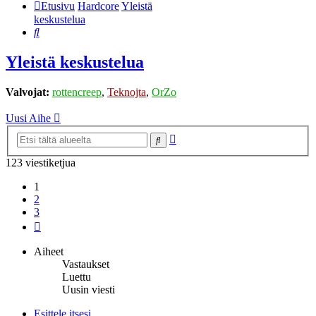
Etusivu
Hardcore
Yleistä
keskustelua
Etsi
Yleistä keskustelua
Valvojat:
rottencreep
,
Teknojta
,
OrZo
Uusi Aihe
Tarkennettu
Etsi
haku
123 viestiketjua
1
2
3
Seuraava
Aiheet
Vastaukset
Luettu
Uusin viesti
Esittele itsesi