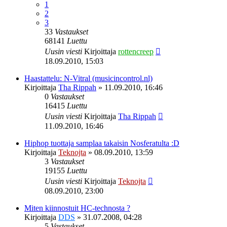
1
2
3
33
Vastaukset
68141
Luettu
Uusin viesti
Kirjoittaja
rottencreep
18.09.2010, 15:03
Haastattelu: N-Vitral (musicincontrol.nl)
Kirjoittaja
Tha Rippah
»
11.09.2010, 16:46
0
Vastaukset
16415
Luettu
Uusin viesti
Kirjoittaja
Tha Rippah
11.09.2010, 16:46
Hiphop tuottaja samplaa takaisin Nosferatulta :D
Kirjoittaja
Teknojta
»
08.09.2010, 13:59
3
Vastaukset
19155
Luettu
Uusin viesti
Kirjoittaja
Teknojta
08.09.2010, 23:00
Miten kiinnostuit HC-technosta ?
Kirjoittaja
DDS
»
31.07.2008, 04:28
5
Vastaukset