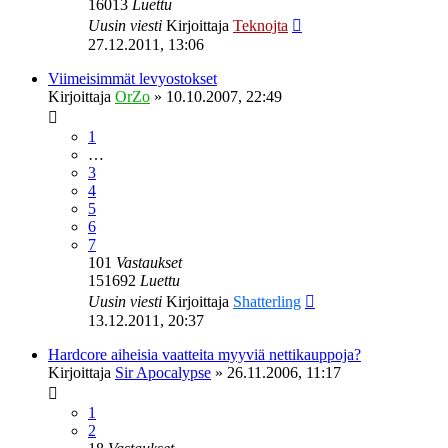
16013
Luettu
Uusin viesti
Kirjoittaja
Teknojta
27.12.2011, 13:06
Viimeisimmät levyostokset
Kirjoittaja
OrZo
»
10.10.2007, 22:49
1
…
3
4
5
6
7
101
Vastaukset
151692
Luettu
Uusin viesti
Kirjoittaja
Shatterling
13.12.2011, 20:37
Hardcore aiheisia vaatteita myyviä nettikauppoja?
Kirjoittaja
Sir Apocalypse
»
26.11.2006, 11:17
1
2