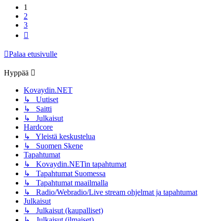
1
2
3
Seuraava
Palaa etusivulle
Hyppää
Kovaydin.NET
↳ Uutiset
↳ Saitti
↳ Julkaisut
Hardcore
↳ Yleistä keskustelua
↳ Suomen Skene
Tapahtumat
↳ Kovaydin.NETin tapahtumat
↳ Tapahtumat Suomessa
↳ Tapahtumat maailmalla
↳ Radio/Webradio/Live stream ohjelmat ja tapahtumat
Julkaisut
↳ Julkaisut (kaupalliset)
↳ Julkaisut (ilmaiset)