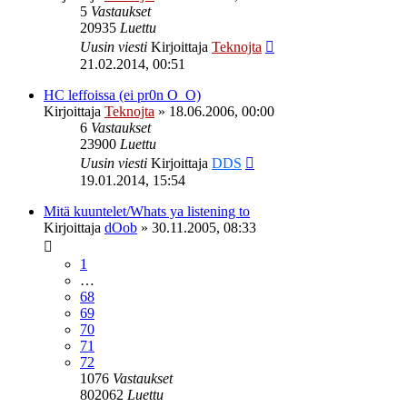
5
Vastaukset
20935
Luettu
Uusin viesti
Kirjoittaja
Teknojta
21.02.2014, 00:51
HC leffoissa (ei pr0n O_O)
Kirjoittaja
Teknojta
»
18.06.2006, 00:00
6
Vastaukset
23900
Luettu
Uusin viesti
Kirjoittaja
DDS
19.01.2014, 15:54
Mitä kuuntelet/Whats ya listening to
Kirjoittaja
dOob
»
30.11.2005, 08:33
1
…
68
69
70
71
72
1076
Vastaukset
802062
Luettu