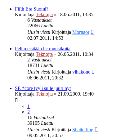
Fifth Era Suomi?
Kirjoittaja
Teknojta
»
18.06.2011, 13:35
6
Vastaukset
22066
Luettu
Uusin viesti
Kirjoittaja
Mornaor
02.07.2011, 14:53
Peliin etsitään hc muusikoita
Kirjoittaja
Teknojta
»
26.05.2011, 10:34
2
Vastaukset
18731
Luettu
Uusin viesti
Kirjoittaja
vihakone
06.06.2011, 20:32
SE *core tyyli sulle juuri nyt
Kirjoittaja
Teknojta
»
21.09.2009, 19:40
1
2
16
Vastaukset
39105
Luettu
Uusin viesti
Kirjoittaja
Shatterling
09.05.2011, 20:57