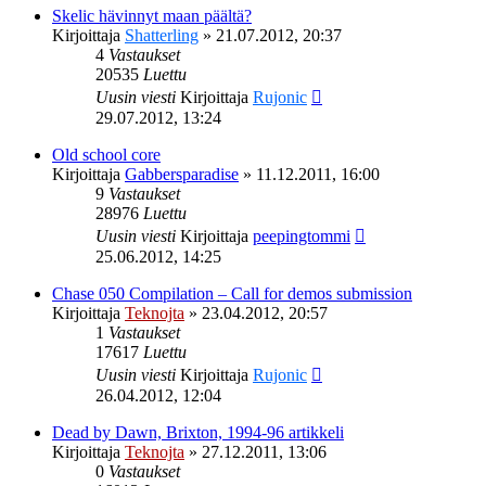
Skelic hävinnyt maan päältä?
Kirjoittaja
Shatterling
»
21.07.2012, 20:37
4
Vastaukset
20535
Luettu
Uusin viesti
Kirjoittaja
Rujonic
29.07.2012, 13:24
Old school core
Kirjoittaja
Gabbersparadise
»
11.12.2011, 16:00
9
Vastaukset
28976
Luettu
Uusin viesti
Kirjoittaja
peepingtommi
25.06.2012, 14:25
Chase 050 Compilation – Call for demos submission
Kirjoittaja
Teknojta
»
23.04.2012, 20:57
1
Vastaukset
17617
Luettu
Uusin viesti
Kirjoittaja
Rujonic
26.04.2012, 12:04
Dead by Dawn, Brixton, 1994-96 artikkeli
Kirjoittaja
Teknojta
»
27.12.2011, 13:06
0
Vastaukset