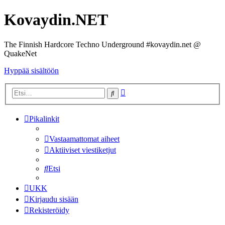
Kovaydin.NET
The Finnish Hardcore Techno Underground #kovaydin.net @
QuakeNet
Hyppää sisältöön
Tarkennettu
Etsi
haku
Pikalinkit
Vastaamattomat aiheet
Aktiiviset viestiketjut
Etsi
UKK
Kirjaudu sisään
Rekisteröidy