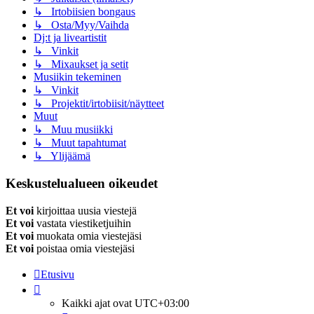
↳ Irtobiisien bongaus
↳ Osta/Myy/Vaihda
Dj:t ja liveartistit
↳ Vinkit
↳ Mixaukset ja setit
Musiikin tekeminen
↳ Vinkit
↳ Projektit/irtobiisit/näytteet
Muut
↳ Muu musiikki
↳ Muut tapahtumat
↳ Ylijäämä
Keskustelualueen oikeudet
Et voi
kirjoittaa uusia viestejä
Et voi
vastata viestiketjuihin
Et voi
muokata omia viestejäsi
Et voi
poistaa omia viestejäsi
Etusivu
Kaikki ajat ovat
UTC+03:00