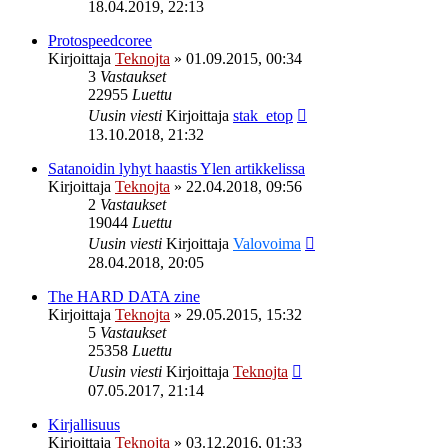
18.04.2019, 22:13
Protospeedcoree
Kirjoittaja
Teknojta
»
01.09.2015, 00:34
3
Vastaukset
22955
Luettu
Uusin viesti
Kirjoittaja
stak_etop
13.10.2018, 21:32
Satanoidin lyhyt haastis Ylen artikkelissa
Kirjoittaja
Teknojta
»
22.04.2018, 09:56
2
Vastaukset
19044
Luettu
Uusin viesti
Kirjoittaja
Valovoima
28.04.2018, 20:05
The HARD DATA zine
Kirjoittaja
Teknojta
»
29.05.2015, 15:32
5
Vastaukset
25358
Luettu
Uusin viesti
Kirjoittaja
Teknojta
07.05.2017, 21:14
Kirjallisuus
Kirjoittaja
Teknojta
»
03.12.2016, 01:33