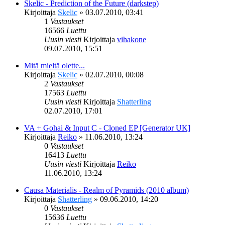
Skelic - Prediction of the Future (darkstep)
Kirjoittaja
Skelic
»
03.07.2010, 03:41
1
Vastaukset
16566
Luettu
Uusin viesti
Kirjoittaja
vihakone
09.07.2010, 15:51
Mitä mieltä olette...
Kirjoittaja
Skelic
»
02.07.2010, 00:08
2
Vastaukset
17563
Luettu
Uusin viesti
Kirjoittaja
Shatterling
02.07.2010, 17:01
VA + Gohai & Input C - Cloned EP [Generator UK]
Kirjoittaja
Reiko
»
11.06.2010, 13:24
0
Vastaukset
16413
Luettu
Uusin viesti
Kirjoittaja
Reiko
11.06.2010, 13:24
Causa Materialis - Realm of Pyramids (2010 album)
Kirjoittaja
Shatterling
»
09.06.2010, 14:20
0
Vastaukset
15636
Luettu