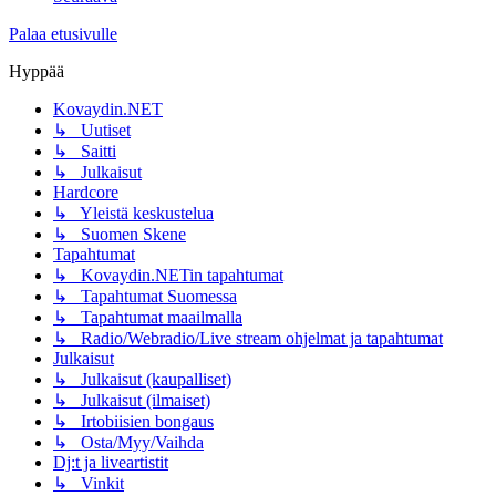
Palaa etusivulle
Hyppää
Kovaydin.NET
↳ Uutiset
↳ Saitti
↳ Julkaisut
Hardcore
↳ Yleistä keskustelua
↳ Suomen Skene
Tapahtumat
↳ Kovaydin.NETin tapahtumat
↳ Tapahtumat Suomessa
↳ Tapahtumat maailmalla
↳ Radio/Webradio/Live stream ohjelmat ja tapahtumat
Julkaisut
↳ Julkaisut (kaupalliset)
↳ Julkaisut (ilmaiset)
↳ Irtobiisien bongaus
↳ Osta/Myy/Vaihda
Dj:t ja liveartistit
↳ Vinkit