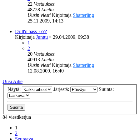
22
Vastaukset
48728
Luettu
Uusin viesti
Kirjoittaja
Shatterling
25.11.2009, 14:13
Drill'n'bass ????
Kirjoittaja
Junttu
»
29.04.2009, 09:38
1
2
20
Vastaukset
40913
Luettu
Uusin viesti
Kirjoittaja
Shatterling
12.08.2009, 16:40
Uusi Aihe
Näytä:
Järjestä:
Suunta:
84 viestiketjua
1
2
Seuraava