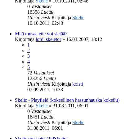
Kirjoittaja
Skelic
»
10.10.2011, 02:48
0
Vastaukset
16358
Luettu
Uusin viesti
Kirjoittaja
Skelic
10.10.2011, 02:48
Mitä musaa ette voi sietää?
Kirjoittaja
lord_skeletor
»
16.03.2007, 13:12
1
2
3
4
5
72
Vastaukset
123256
Luettu
Uusin viesti
Kirjoittaja
koisti
07.09.2011, 10:33
Skelic - Playfield (kokeellinen hassunhauska kokeilu)
Kirjoittaja
Skelic
»
31.08.2011, 06:01
0
Vastaukset
16451
Luettu
Uusin viesti
Kirjoittaja
Skelic
31.08.2011, 06:01
Skelic presents: OldSkelic!