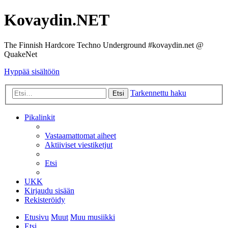
Kovaydin.NET
The Finnish Hardcore Techno Underground #kovaydin.net @
QuakeNet
Hyppää sisältöön
Tarkennettu haku
Etsi
Pikalinkit
Vastaamattomat aiheet
Aktiiviset viestiketjut
Etsi
UKK
Kirjaudu sisään
Rekisteröidy
Etusivu
Muut
Muu musiikki
Etsi