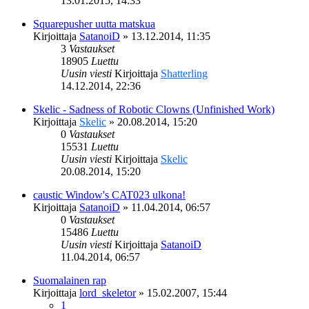
13.01.2015, 14:33
Squarepusher uutta matskua
Kirjoittaja
SatanoiD
»
13.12.2014, 11:35
3
Vastaukset
18905
Luettu
Uusin viesti
Kirjoittaja
Shatterling
14.12.2014, 22:36
Skelic - Sadness of Robotic Clowns (Unfinished Work)
Kirjoittaja
Skelic
»
20.08.2014, 15:20
0
Vastaukset
15531
Luettu
Uusin viesti
Kirjoittaja
Skelic
20.08.2014, 15:20
caustic Window's CAT023 ulkona!
Kirjoittaja
SatanoiD
»
11.04.2014, 06:57
0
Vastaukset
15486
Luettu
Uusin viesti
Kirjoittaja
SatanoiD
11.04.2014, 06:57
Suomalainen rap
Kirjoittaja
lord_skeletor
»
15.02.2007, 15:44
1