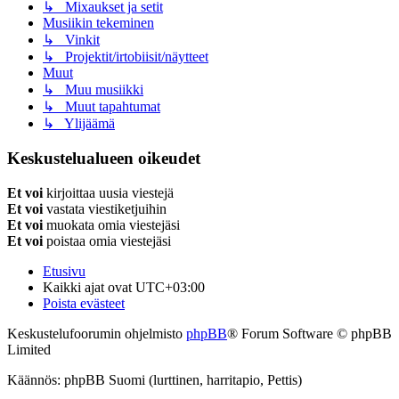
↳ Mixaukset ja setit
Musiikin tekeminen
↳ Vinkit
↳ Projektit/irtobiisit/näytteet
Muut
↳ Muu musiikki
↳ Muut tapahtumat
↳ Ylijäämä
Keskustelualueen oikeudet
Et voi
kirjoittaa uusia viestejä
Et voi
vastata viestiketjuihin
Et voi
muokata omia viestejäsi
Et voi
poistaa omia viestejäsi
Etusivu
Kaikki ajat ovat
UTC+03:00
Poista evästeet
Keskustelufoorumin ohjelmisto
phpBB
® Forum Software © phpBB
Limited
Käännös: phpBB Suomi (lurttinen, harritapio, Pettis)