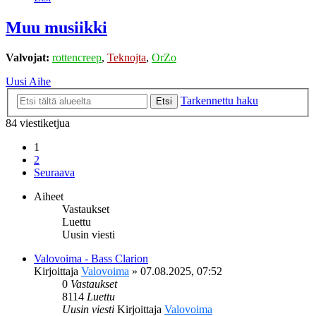
Muu musiikki
Valvojat:
rottencreep
,
Teknojta
,
OrZo
Uusi Aihe
Tarkennettu haku
Etsi
84 viestiketjua
1
2
Seuraava
Aiheet
Vastaukset
Luettu
Uusin viesti
Valovoima - Bass Clarion
Kirjoittaja
Valovoima
»
07.08.2025, 07:52
0
Vastaukset
8114
Luettu
Uusin viesti
Kirjoittaja
Valovoima