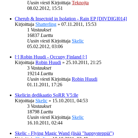
Uusin viesti
Kirjoittaja
Teknojta
08.02.2012, 15:51
Cherub & Insectoid in Isolation - Rain EP [DIVDIGI014]
Kirjoittaja
Shatterling
»
07.11.2011, 15:53
1
Vastaukset
16837
Luettu
Uusin viesti
Kirjoittaja
Skelic
05.02.2012, 03:06
[:] Robin Huudi - Occupy Finland [:]
Kirjoittaja
Robin Huudi
»
25.10.2011, 21:25
3
Vastaukset
19214
Luettu
Uusin viesti
Kirjoittaja
Robin Huudi
01.11.2011, 17:26
Skelicin dedikaatio SoRR V5:lle
Kirjoittaja
Skelic
»
15.10.2011, 04:53
3
Vastaukset
18798
Luettu
Uusin viesti
Kirjoittaja
Skelic
16.10.2011, 02:44
Skelic - Flying Magic Wand (lisää "happysteppiä")