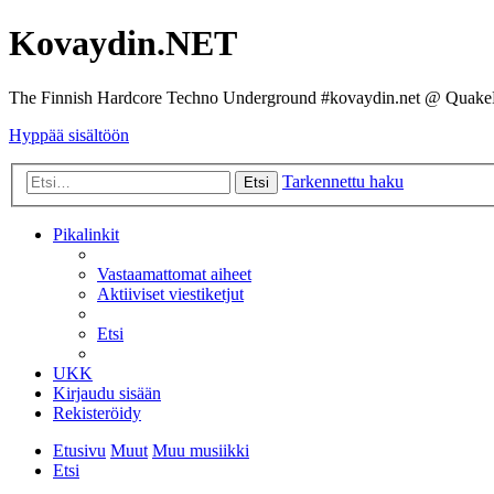
Kovaydin.NET
The Finnish Hardcore Techno Underground #kovaydin.net @ Quake
Hyppää sisältöön
Tarkennettu haku
Etsi
Pikalinkit
Vastaamattomat aiheet
Aktiiviset viestiketjut
Etsi
UKK
Kirjaudu sisään
Rekisteröidy
Etusivu
Muut
Muu musiikki
Etsi