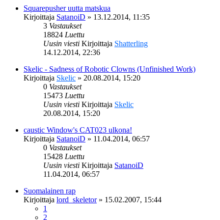
Squarepusher uutta matskua
Kirjoittaja
SatanoiD
»
13.12.2014, 11:35
3
Vastaukset
18824
Luettu
Uusin viesti
Kirjoittaja
Shatterling
14.12.2014, 22:36
Skelic - Sadness of Robotic Clowns (Unfinished Work)
Kirjoittaja
Skelic
»
20.08.2014, 15:20
0
Vastaukset
15473
Luettu
Uusin viesti
Kirjoittaja
Skelic
20.08.2014, 15:20
caustic Window's CAT023 ulkona!
Kirjoittaja
SatanoiD
»
11.04.2014, 06:57
0
Vastaukset
15428
Luettu
Uusin viesti
Kirjoittaja
SatanoiD
11.04.2014, 06:57
Suomalainen rap
Kirjoittaja
lord_skeletor
»
15.02.2007, 15:44
1
2