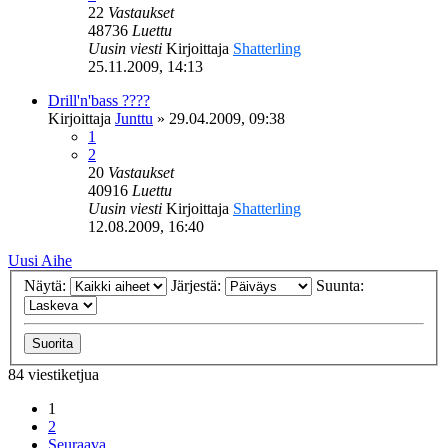
22
Vastaukset
48736
Luettu
Uusin viesti
Kirjoittaja
Shatterling
25.11.2009, 14:13
Drill'n'bass ????
Kirjoittaja
Junttu
»
29.04.2009, 09:38
1
2
20
Vastaukset
40916
Luettu
Uusin viesti
Kirjoittaja
Shatterling
12.08.2009, 16:40
Uusi Aihe
Näytä:
Järjestä:
Suunta:
84 viestiketjua
1
2
Seuraava