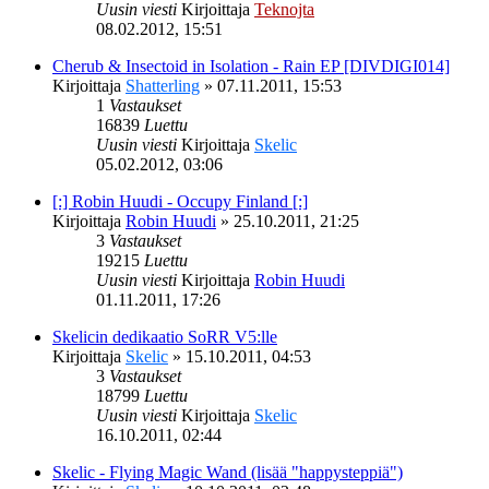
Uusin viesti
Kirjoittaja
Teknojta
08.02.2012, 15:51
Cherub & Insectoid in Isolation - Rain EP [DIVDIGI014]
Kirjoittaja
Shatterling
»
07.11.2011, 15:53
1
Vastaukset
16839
Luettu
Uusin viesti
Kirjoittaja
Skelic
05.02.2012, 03:06
[:] Robin Huudi - Occupy Finland [:]
Kirjoittaja
Robin Huudi
»
25.10.2011, 21:25
3
Vastaukset
19215
Luettu
Uusin viesti
Kirjoittaja
Robin Huudi
01.11.2011, 17:26
Skelicin dedikaatio SoRR V5:lle
Kirjoittaja
Skelic
»
15.10.2011, 04:53
3
Vastaukset
18799
Luettu
Uusin viesti
Kirjoittaja
Skelic
16.10.2011, 02:44
Skelic - Flying Magic Wand (lisää "happysteppiä")