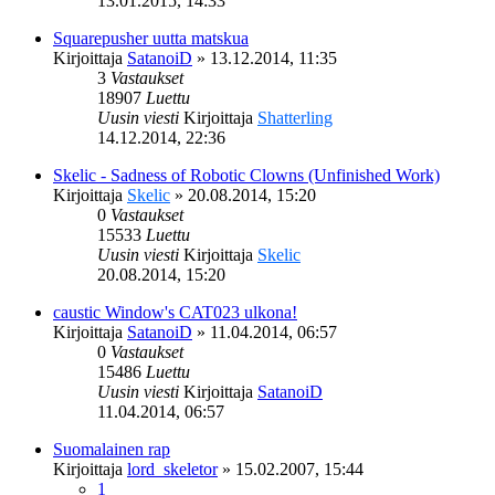
13.01.2015, 14:33
Squarepusher uutta matskua
Kirjoittaja
SatanoiD
»
13.12.2014, 11:35
3
Vastaukset
18907
Luettu
Uusin viesti
Kirjoittaja
Shatterling
14.12.2014, 22:36
Skelic - Sadness of Robotic Clowns (Unfinished Work)
Kirjoittaja
Skelic
»
20.08.2014, 15:20
0
Vastaukset
15533
Luettu
Uusin viesti
Kirjoittaja
Skelic
20.08.2014, 15:20
caustic Window's CAT023 ulkona!
Kirjoittaja
SatanoiD
»
11.04.2014, 06:57
0
Vastaukset
15486
Luettu
Uusin viesti
Kirjoittaja
SatanoiD
11.04.2014, 06:57
Suomalainen rap
Kirjoittaja
lord_skeletor
»
15.02.2007, 15:44
1