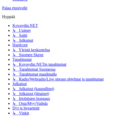
Palaa etusivulle
Hyppää
Kovaydin.NET
↳ Uutiset
↳ Saitti
↳ Julkaisut
Hardcore
↳ Yleistä keskustelua
↳ Suomen Skene
Tapahtumat
↳ Kovaydin.NETin tapahtumat
↳ Tapahtumat Suomessa
↳ Tapahtumat maailmalla
↳ Radio/Webradio/Live stream ohjelmat ja tapahtumat
Julkaisut
↳ Julkaisut (kaupalliset)
↳ Julkaisut (ilmaiset)
↳ Irtobiisien bongaus
↳ Osta/Myy/Vaihda
Dj:t ja liveartistit
↳ Vinkit