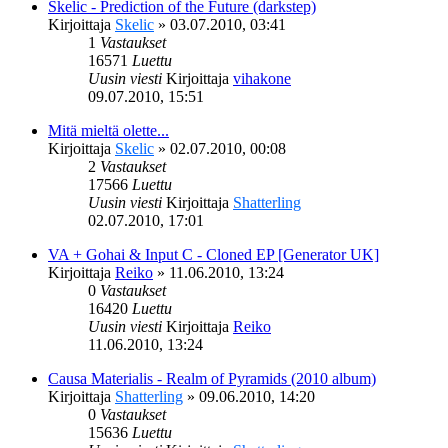
Skelic - Prediction of the Future (darkstep)
Kirjoittaja
Skelic
»
03.07.2010, 03:41
1
Vastaukset
16571
Luettu
Uusin viesti
Kirjoittaja
vihakone
09.07.2010, 15:51
Mitä mieltä olette...
Kirjoittaja
Skelic
»
02.07.2010, 00:08
2
Vastaukset
17566
Luettu
Uusin viesti
Kirjoittaja
Shatterling
02.07.2010, 17:01
VA + Gohai & Input C - Cloned EP [Generator UK]
Kirjoittaja
Reiko
»
11.06.2010, 13:24
0
Vastaukset
16420
Luettu
Uusin viesti
Kirjoittaja
Reiko
11.06.2010, 13:24
Causa Materialis - Realm of Pyramids (2010 album)
Kirjoittaja
Shatterling
»
09.06.2010, 14:20
0
Vastaukset
15636
Luettu