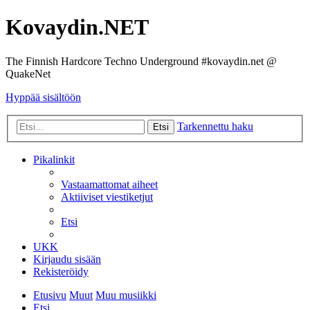
Kovaydin.NET
The Finnish Hardcore Techno Underground #kovaydin.net @
QuakeNet
Hyppää sisältöön
Tarkennettu haku
Etsi
Pikalinkit
Vastaamattomat aiheet
Aktiiviset viestiketjut
Etsi
UKK
Kirjaudu sisään
Rekisteröidy
Etusivu
Muut
Muu musiikki
Etsi