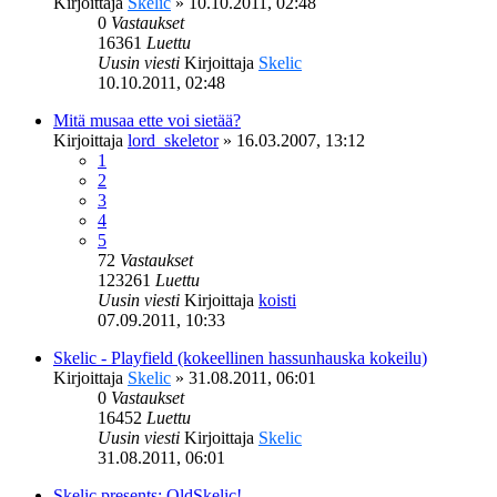
Kirjoittaja
Skelic
»
10.10.2011, 02:48
0
Vastaukset
16361
Luettu
Uusin viesti
Kirjoittaja
Skelic
10.10.2011, 02:48
Mitä musaa ette voi sietää?
Kirjoittaja
lord_skeletor
»
16.03.2007, 13:12
1
2
3
4
5
72
Vastaukset
123261
Luettu
Uusin viesti
Kirjoittaja
koisti
07.09.2011, 10:33
Skelic - Playfield (kokeellinen hassunhauska kokeilu)
Kirjoittaja
Skelic
»
31.08.2011, 06:01
0
Vastaukset
16452
Luettu
Uusin viesti
Kirjoittaja
Skelic
31.08.2011, 06:01
Skelic presents: OldSkelic!