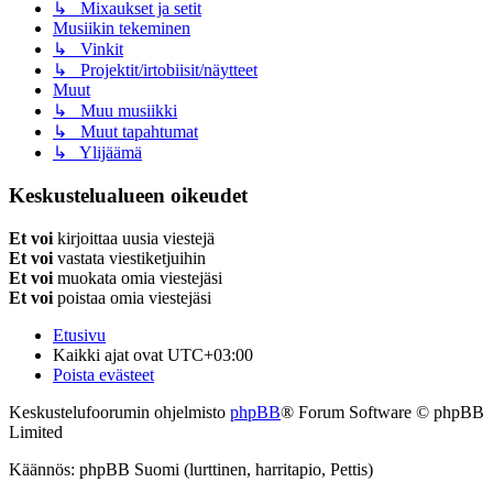
↳ Mixaukset ja setit
Musiikin tekeminen
↳ Vinkit
↳ Projektit/irtobiisit/näytteet
Muut
↳ Muu musiikki
↳ Muut tapahtumat
↳ Ylijäämä
Keskustelualueen oikeudet
Et voi
kirjoittaa uusia viestejä
Et voi
vastata viestiketjuihin
Et voi
muokata omia viestejäsi
Et voi
poistaa omia viestejäsi
Etusivu
Kaikki ajat ovat
UTC+03:00
Poista evästeet
Keskustelufoorumin ohjelmisto
phpBB
® Forum Software © phpBB
Limited
Käännös: phpBB Suomi (lurttinen, harritapio, Pettis)