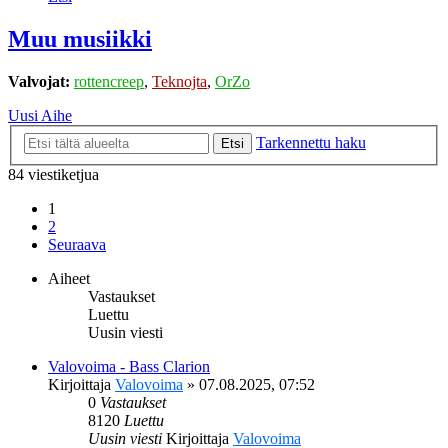
Muu musiikki
Valvojat:
rottencreep
,
Teknojta
,
OrZo
Uusi Aihe
Tarkennettu haku
Etsi
84 viestiketjua
1
2
Seuraava
Aiheet
Vastaukset
Luettu
Uusin viesti
Valovoima - Bass Clarion
Kirjoittaja
Valovoima
»
07.08.2025, 07:52
0
Vastaukset
8120
Luettu
Uusin viesti
Kirjoittaja
Valovoima