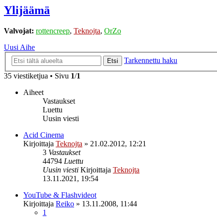
Ylijäämä
Valvojat:
rottencreep
,
Teknojta
,
OrZo
Uusi Aihe
Tarkennettu haku
Etsi
35 viestiketjua • Sivu
1
/
1
Aiheet
Vastaukset
Luettu
Uusin viesti
Acid Cinema
Kirjoittaja
Teknojta
»
21.02.2012, 12:21
3
Vastaukset
44794
Luettu
Uusin viesti
Kirjoittaja
Teknojta
13.11.2021, 19:54
YouTube & Flashvideot
Kirjoittaja
Reiko
»
13.11.2008, 11:44
1