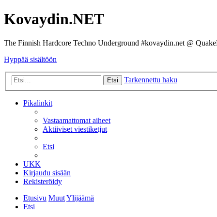
Kovaydin.NET
The Finnish Hardcore Techno Underground #kovaydin.net @ Quake
Hyppää sisältöön
Tarkennettu haku
Etsi
Pikalinkit
Vastaamattomat aiheet
Aktiiviset viestiketjut
Etsi
UKK
Kirjaudu sisään
Rekisteröidy
Etusivu
Muut
Ylijäämä
Etsi