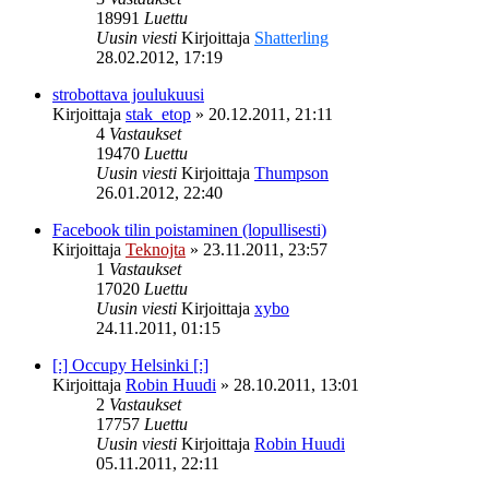
18991
Luettu
Uusin viesti
Kirjoittaja
Shatterling
28.02.2012, 17:19
strobottava joulukuusi
Kirjoittaja
stak_etop
»
20.12.2011, 21:11
4
Vastaukset
19470
Luettu
Uusin viesti
Kirjoittaja
Thumpson
26.01.2012, 22:40
Facebook tilin poistaminen (lopullisesti)
Kirjoittaja
Teknojta
»
23.11.2011, 23:57
1
Vastaukset
17020
Luettu
Uusin viesti
Kirjoittaja
xybo
24.11.2011, 01:15
[:] Occupy Helsinki [:]
Kirjoittaja
Robin Huudi
»
28.10.2011, 13:01
2
Vastaukset
17757
Luettu
Uusin viesti
Kirjoittaja
Robin Huudi
05.11.2011, 22:11