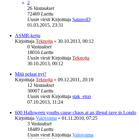
2
26
Vastaukset
72469
Luettu
Uusin viesti
Kirjoittaja
SatanoiD
01.03.2015, 23:31
ASMR-ketju
Kirjoittaja
Teknojta
»
30.10.2013, 00:12
0
Vastaukset
18016
Luettu
Uusin viesti
Kirjoittaja
Teknojta
30.10.2013, 00:12
Mitä pelaat nyt?
Kirjoittaja
Teknojta
»
09.12.2011, 20:19
12
Vastaukset
30007
Luettu
Uusin viesti
Kirjoittaja
stak_etop
07.10.2013, 11:24
600 Halloween youths cause chaos at an illegal rave in Londo
Kirjoittaja
Valovoima
»
01.11.2010, 07:25
3
Vastaukset
18489
Luettu
Uusin viesti
Kirjoittaja
Valovoima