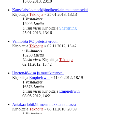
15.06.2013, 23:10
Kansalaisaloite tekijänoikeuslain muuttamiseksi
Kirjoittaja
Teknojta
»
25.01.2013, 13:13
1
Vastaukset
15905
Luettu
Uusin viesti
Kirjoittaja
Shatterling
25.01.2013, 13:16
Vanhoista PC-peleistä eroon
Kirjoittaja
Teknojta
»
02.11.2012, 13:42
0
Vastaukset
15250
Luettu
Uusin viesti
Kirjoittaja
Teknojta
02.11.2012, 13:42
Uneton48-kisa ja musiikintarve!
Kirjoittaja
EmpireIrwin
»
11.05.2012, 18:19
1
Vastaukset
16573
Luettu
Uusin viesti
Kirjoittaja
EmpireIrwin
08.06.2012, 14:21
Antakaa lohikäärmeen nukkua rauhassa
Kirjoittaja
Teknojta
»
08.11.2010, 20:59
3
Vastaukset