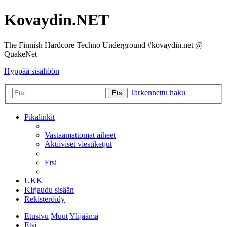
Kovaydin.NET
The Finnish Hardcore Techno Underground #kovaydin.net @
QuakeNet
Hyppää sisältöön
Tarkennettu haku
Etsi
Pikalinkit
Vastaamattomat aiheet
Aktiiviset viestiketjut
Etsi
UKK
Kirjaudu sisään
Rekisteröidy
Etusivu
Muut
Ylijäämä
Etsi