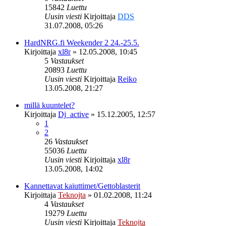
15842
Luettu
Uusin viesti
Kirjoittaja
DDS
31.07.2008, 05:26
HardNRG.fi Weekender 2 24.-25.5.
Kirjoittaja
xl8r
»
12.05.2008, 10:45
5
Vastaukset
20893
Luettu
Uusin viesti
Kirjoittaja
Reiko
13.05.2008, 21:27
millä kuuntelet?
Kirjoittaja
Dj_active
»
15.12.2005, 12:57
1
2
26
Vastaukset
55036
Luettu
Uusin viesti
Kirjoittaja
xl8r
13.05.2008, 14:02
Kannettavat kaiuttimet/Gettoblasterit
Kirjoittaja
Teknojta
»
01.02.2008, 11:24
4
Vastaukset
19279
Luettu
Uusin viesti
Kirjoittaja
Teknojta