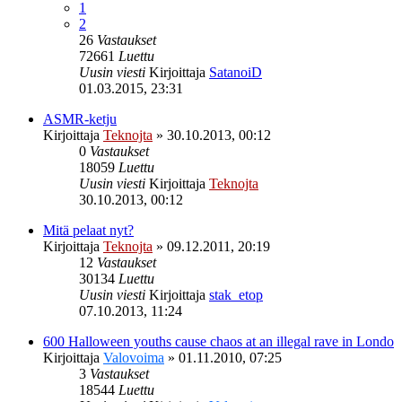
1
2
26
Vastaukset
72661
Luettu
Uusin viesti
Kirjoittaja
SatanoiD
01.03.2015, 23:31
ASMR-ketju
Kirjoittaja
Teknojta
»
30.10.2013, 00:12
0
Vastaukset
18059
Luettu
Uusin viesti
Kirjoittaja
Teknojta
30.10.2013, 00:12
Mitä pelaat nyt?
Kirjoittaja
Teknojta
»
09.12.2011, 20:19
12
Vastaukset
30134
Luettu
Uusin viesti
Kirjoittaja
stak_etop
07.10.2013, 11:24
600 Halloween youths cause chaos at an illegal rave in Londo
Kirjoittaja
Valovoima
»
01.11.2010, 07:25
3
Vastaukset
18544
Luettu