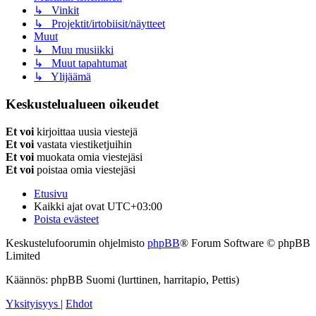
↳ Vinkit
↳ Projektit/irtobiisit/näytteet
Muut
↳ Muu musiikki
↳ Muut tapahtumat
↳ Ylijäämä
Keskustelualueen oikeudet
Et voi
kirjoittaa uusia viestejä
Et voi
vastata viestiketjuihin
Et voi
muokata omia viestejäsi
Et voi
poistaa omia viestejäsi
Etusivu
Kaikki ajat ovat
UTC+03:00
Poista evästeet
Keskustelufoorumin ohjelmisto
phpBB
® Forum Software © phpBB
Limited
Käännös: phpBB Suomi (lurttinen, harritapio, Pettis)
Yksityisyys
|
Ehdot