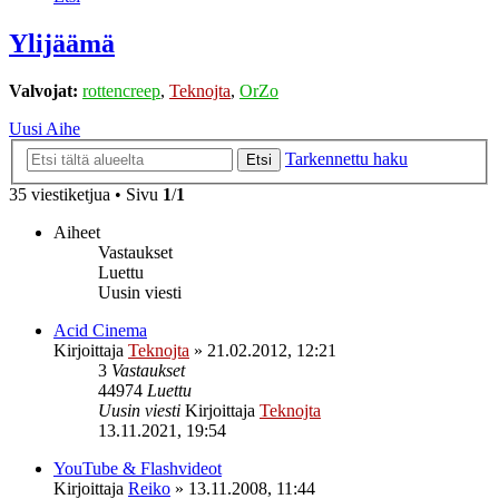
Ylijäämä
Valvojat:
rottencreep
,
Teknojta
,
OrZo
Uusi Aihe
Tarkennettu haku
Etsi
35 viestiketjua • Sivu
1
/
1
Aiheet
Vastaukset
Luettu
Uusin viesti
Acid Cinema
Kirjoittaja
Teknojta
»
21.02.2012, 12:21
3
Vastaukset
44974
Luettu
Uusin viesti
Kirjoittaja
Teknojta
13.11.2021, 19:54
YouTube & Flashvideot
Kirjoittaja
Reiko
»
13.11.2008, 11:44