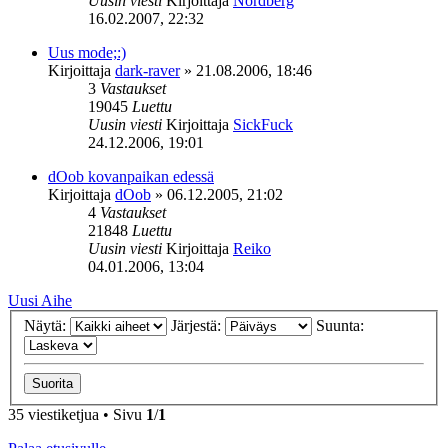
Uusin viesti
Kirjoittaja
Nordberg
16.02.2007, 22:32
Uus mode;:)
Kirjoittaja
dark-raver
»
21.08.2006, 18:46
3
Vastaukset
19045
Luettu
Uusin viesti
Kirjoittaja
SickFuck
24.12.2006, 19:01
dOob kovanpaikan edessä
Kirjoittaja
dOob
»
06.12.2005, 21:02
4
Vastaukset
21848
Luettu
Uusin viesti
Kirjoittaja
Reiko
04.01.2006, 13:04
Uusi Aihe
Näytä:
Järjestä:
Suunta:
35 viestiketjua • Sivu
1
/
1