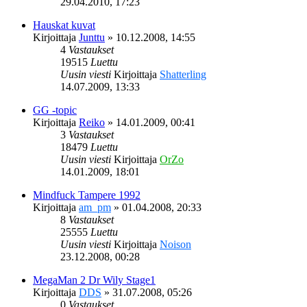
29.04.2010, 17:23
Hauskat kuvat
Kirjoittaja
Junttu
»
10.12.2008, 14:55
4
Vastaukset
19515
Luettu
Uusin viesti
Kirjoittaja
Shatterling
14.07.2009, 13:33
GG -topic
Kirjoittaja
Reiko
»
14.01.2009, 00:41
3
Vastaukset
18479
Luettu
Uusin viesti
Kirjoittaja
OrZo
14.01.2009, 18:01
Mindfuck Tampere 1992
Kirjoittaja
am_pm
»
01.04.2008, 20:33
8
Vastaukset
25555
Luettu
Uusin viesti
Kirjoittaja
Noison
23.12.2008, 00:28
MegaMan 2 Dr Wily Stage1
Kirjoittaja
DDS
»
31.07.2008, 05:26
0
Vastaukset