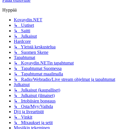
Palaa etusivulle
Hyppää
Kovaydin.NET
↳ Uutiset
↳ Saitti
↳ Julkaisut
Hardcore
↳ Yleistä keskustelua
↳ Suomen Skene
Tapahtumat
↳ Kovaydin.NETin tapahtumat
↳ Tapahtumat Suomessa
↳ Tapahtumat maailmalla
↳ Radio/Webradio/Live stream ohjelmat ja tapahtumat
Julkaisut
↳ Julkaisut (kaupalliset)
↳ Julkaisut (ilmaiset)
↳ Irtobiisien bongaus
↳ Osta/Myy/Vaihda
Dj:t ja liveartistit
↳ Vinkit
↳ Mixaukset ja setit
Musiikin tekeminen