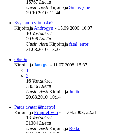
15767
Luettu
Uusin viesti
Kirjoittaja
Smilecythe
29.10.2010, 11:44
Syyskuun vitutusko?
Kirjoittaja
Androgyn
»
15.09.2006, 10:07
10
Vastaukset
29308
Luettu
Uusin viesti
Kirjoittaja
fatal_error
31.08.2010, 18:27
OhiOn
Kirjoittaja
Jamqpa
»
11.07.2008, 15:37
1
2
16
Vastaukset
38646
Luettu
Uusin viesti
Kirjoittaja
Junttu
20.08.2010, 10:14
Paras avatar äänestys!
Kirjoittaja
EmpireIrwin
»
11.04.2008, 22:21
13
Vastaukset
31304
Luettu
Uusin viesti
Kirjoittaja
Reiko