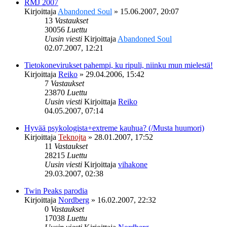
RMJ 2007
Kirjoittaja
Abandoned Soul
»
15.06.2007, 20:07
13
Vastaukset
30056
Luettu
Uusin viesti
Kirjoittaja
Abandoned Soul
02.07.2007, 12:21
Tietokonevirukset pahempi, ku ripuli, niinku mun mielestä!
Kirjoittaja
Reiko
»
29.04.2006, 15:42
7
Vastaukset
23870
Luettu
Uusin viesti
Kirjoittaja
Reiko
04.05.2007, 07:14
Hyvää psykologista+extreme kauhua? (/Musta huumori)
Kirjoittaja
Teknojta
»
28.01.2007, 17:52
11
Vastaukset
28215
Luettu
Uusin viesti
Kirjoittaja
vihakone
29.03.2007, 02:38
Twin Peaks parodia
Kirjoittaja
Nordberg
»
16.02.2007, 22:32
0
Vastaukset
17038
Luettu