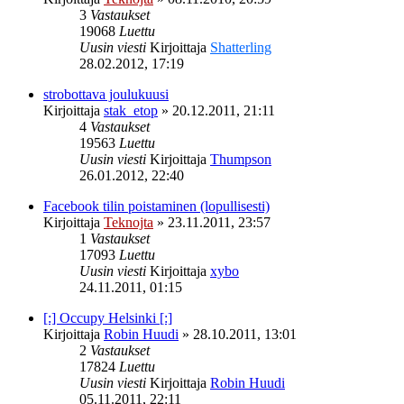
3
Vastaukset
19068
Luettu
Uusin viesti
Kirjoittaja
Shatterling
28.02.2012, 17:19
strobottava joulukuusi
Kirjoittaja
stak_etop
»
20.12.2011, 21:11
4
Vastaukset
19563
Luettu
Uusin viesti
Kirjoittaja
Thumpson
26.01.2012, 22:40
Facebook tilin poistaminen (lopullisesti)
Kirjoittaja
Teknojta
»
23.11.2011, 23:57
1
Vastaukset
17093
Luettu
Uusin viesti
Kirjoittaja
xybo
24.11.2011, 01:15
[:] Occupy Helsinki [:]
Kirjoittaja
Robin Huudi
»
28.10.2011, 13:01
2
Vastaukset
17824
Luettu
Uusin viesti
Kirjoittaja
Robin Huudi
05.11.2011, 22:11