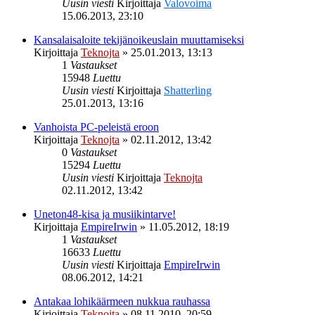
Uusin viesti
Kirjoittaja
Valovoima
15.06.2013, 23:10
Kansalaisaloite tekijänoikeuslain muuttamiseksi
Kirjoittaja
Teknojta
»
25.01.2013, 13:13
1
Vastaukset
15948
Luettu
Uusin viesti
Kirjoittaja
Shatterling
25.01.2013, 13:16
Vanhoista PC-peleistä eroon
Kirjoittaja
Teknojta
»
02.11.2012, 13:42
0
Vastaukset
15294
Luettu
Uusin viesti
Kirjoittaja
Teknojta
02.11.2012, 13:42
Uneton48-kisa ja musiikintarve!
Kirjoittaja
EmpireIrwin
»
11.05.2012, 18:19
1
Vastaukset
16633
Luettu
Uusin viesti
Kirjoittaja
EmpireIrwin
08.06.2012, 14:21
Antakaa lohikäärmeen nukkua rauhassa
Kirjoittaja
Teknojta
»
08.11.2010, 20:59