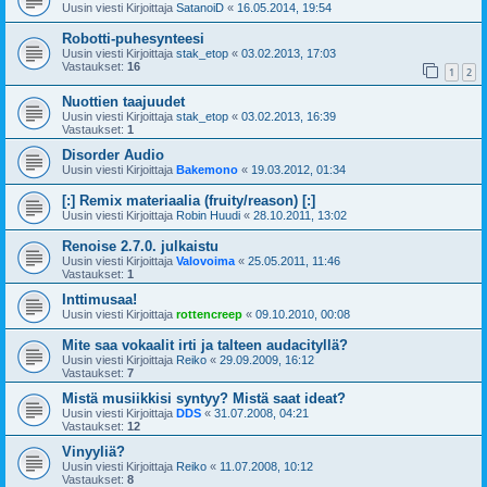
Uusin viesti Kirjoittaja
SatanoiD
«
16.05.2014, 19:54
Robotti-puhesynteesi
Uusin viesti Kirjoittaja
stak_etop
«
03.02.2013, 17:03
Vastaukset:
16
1
2
Nuottien taajuudet
Uusin viesti Kirjoittaja
stak_etop
«
03.02.2013, 16:39
Vastaukset:
1
Disorder Audio
Uusin viesti Kirjoittaja
Bakemono
«
19.03.2012, 01:34
[:] Remix materiaalia (fruity/reason) [:]
Uusin viesti Kirjoittaja
Robin Huudi
«
28.10.2011, 13:02
Renoise 2.7.0. julkaistu
Uusin viesti Kirjoittaja
Valovoima
«
25.05.2011, 11:46
Vastaukset:
1
Inttimusaa!
Uusin viesti Kirjoittaja
rottencreep
«
09.10.2010, 00:08
Mite saa vokaalit irti ja talteen audacityllä?
Uusin viesti Kirjoittaja
Reiko
«
29.09.2009, 16:12
Vastaukset:
7
Mistä musiikkisi syntyy? Mistä saat ideat?
Uusin viesti Kirjoittaja
DDS
«
31.07.2008, 04:21
Vastaukset:
12
Vinyyliä?
Uusin viesti Kirjoittaja
Reiko
«
11.07.2008, 10:12
Vastaukset:
8