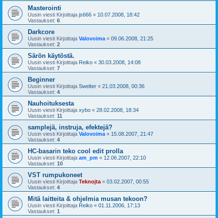
Masterointi
Uusin viesti Kirjoittaja
js666
«
10.07.2008, 18:42
Vastaukset:
6
Darkcore
Uusin viesti Kirjoittaja
Valovoima
«
09.06.2008, 21:25
Vastaukset:
2
Särön käytöstä.
Uusin viesti Kirjoittaja
Reiko
«
30.03.2008, 14:08
Vastaukset:
7
Beginner
Uusin viesti Kirjoittaja
Swelter
«
21.03.2008, 00:36
Vastaukset:
4
Nauhoituksesta
Uusin viesti Kirjoittaja
xybo
«
28.02.2008, 18:34
Vastaukset:
11
samplejä, instruja, efektejä?
Uusin viesti Kirjoittaja
Valovoima
«
15.08.2007, 21:47
Vastaukset:
4
HC-basarin teko cool edit prolla
Uusin viesti Kirjoittaja
am_pm
«
12.06.2007, 22:10
Vastaukset:
10
VST rumpukoneet
Uusin viesti Kirjoittaja
Teknojta
«
03.02.2007, 00:55
Vastaukset:
4
Mitä laitteita & ohjelmia musan tekoon?
Uusin viesti Kirjoittaja
Reiko
«
01.11.2006, 17:13
Vastaukset:
1