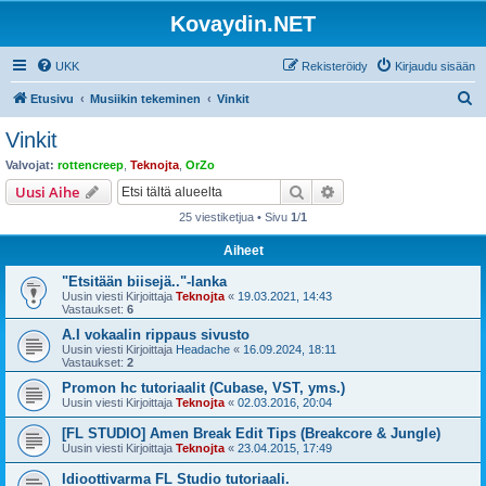
Kovaydin.NET
UKK
Rekisteröidy
Kirjaudu sisään
E
Etusivu
Musiikin tekeminen
Vinkit
t
Vinkit
s
Valvojat:
rottencreep
,
Teknojta
,
OrZo
i
Etsi
Tarkennettu haku
Uusi Aihe
25 viestiketjua • Sivu
1
/
1
Aiheet
"Etsitään biisejä.."-lanka
Uusin viesti Kirjoittaja
Teknojta
«
19.03.2021, 14:43
Vastaukset:
6
A.I vokaalin rippaus sivusto
Uusin viesti Kirjoittaja
Headache
«
16.09.2024, 18:11
Vastaukset:
2
Promon hc tutoriaalit (Cubase, VST, yms.)
Uusin viesti Kirjoittaja
Teknojta
«
02.03.2016, 20:04
[FL STUDIO] Amen Break Edit Tips (Breakcore & Jungle)
Uusin viesti Kirjoittaja
Teknojta
«
23.04.2015, 17:49
Idioottivarma FL Studio tutoriaali.