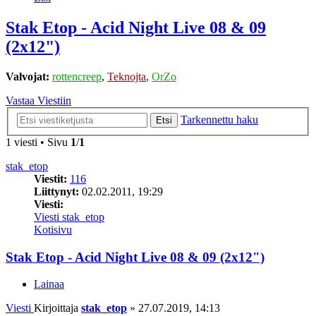
Stak Etop - Acid Night Live 08 & 09
(2x12")
Valvojat:
rottencreep
,
Teknojta
,
OrZo
Vastaa Viestiin
Tarkennettu haku
Etsi
1 viesti • Sivu
1
/
1
stak_etop
Viestit:
116
Liittynyt:
02.02.2011, 19:29
Viesti:
Viesti stak_etop
Kotisivu
Stak Etop - Acid Night Live 08 & 09 (2x12")
Lainaa
Viesti
Kirjoittaja
stak_etop
»
27.07.2019, 14:13