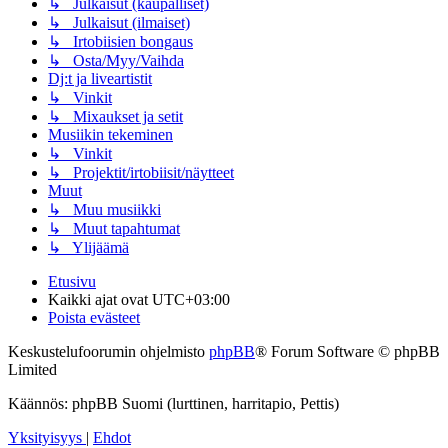
↳ Julkaisut (kaupalliset)
↳ Julkaisut (ilmaiset)
↳ Irtobiisien bongaus
↳ Osta/Myy/Vaihda
Dj:t ja liveartistit
↳ Vinkit
↳ Mixaukset ja setit
Musiikin tekeminen
↳ Vinkit
↳ Projektit/irtobiisit/näytteet
Muut
↳ Muu musiikki
↳ Muut tapahtumat
↳ Ylijäämä
Etusivu
Kaikki ajat ovat
UTC+03:00
Poista evästeet
Keskustelufoorumin ohjelmisto
phpBB
® Forum Software © phpBB
Limited
Käännös: phpBB Suomi (lurttinen, harritapio, Pettis)
Yksityisyys
|
Ehdot