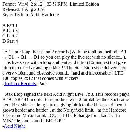
Format: Vinyl, 2 x 12", 33 ⅓ RPM, Limited Edition
Released: 1 Aug 2019
Style: Techno, Acid, Hardcore
A Part 1
B Part 3
C Part 2
D Part 4
"A 1 hour long live set on 2 records (With the toolbox method : A1
→ C1 → B1 → D1 so you can play the live set with no silence...).
This live starts with a long ambient acid intro (10minutes) that give
birth to a massive analogic kick !! The Stak Etop style delivers here
a very violent and obsessive sound... hard and inexcusable ! LTD
100 copies 2x12 that comes with stickers."
-
Toolbox Records
, Paris
"Stak Etop signed the next Acid Night Live... #8. This records plays
A->C->B->D in order to reproduce with 2 turntables the exact same
live. First side is a long intro... giving birth to the kick... and then it
grows harder and harder... at the NoisyAcid limit... at the Hardcore
Electronic Music Limit... CUT at The Echange for a bad ass 15
MIN/side loud sound ! BIG UP !"
-
Acid Night