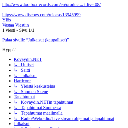
http://www.toolboxrecords.com/en/produc ... t-live-08/
https://www.discogs.com/release/13945999
Ylös
Vastaa Viestiin
1 viesti • Sivu
1
/
1
Palaa sivulle “Julkaisut (kaupalliset)”
Hyppää
Kovaydin.NET
↳ Uutiset
↳ Saitti
↳ Julkaisut
Hardcore
↳ Yleistä keskustelua
↳ Suomen Skene
Tapahtumat
↳ Kovaydin.NETin tapahtumat
↳ Tapahtumat Suomessa
↳ Tapahtumat maailmalla
↳ Radio/Webradio/Live stream ohjelmat ja tapahtumat
Julkaisut