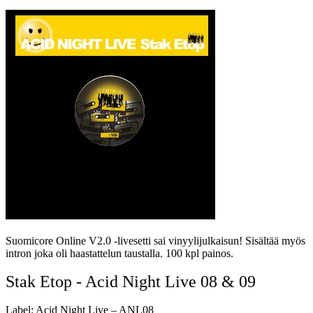
Suomicore Online V2.0 -livesetti sai vinyylijulkaisun! Sisältää myös
intron joka oli haastattelun taustalla. 100 kpl painos.
Stak Etop - Acid Night Live 08 & 09
Label: Acid Night Live – ANL08