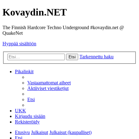
Kovaydin.NET
The Finnish Hardcore Techno Underground #kovaydin.net @
QuakeNet
Hyppää sisältöön
Tarkennettu haku
Etsi
Pikalinkit
Vastaamattomat aiheet
Aktiiviset viestiketjut
Etsi
UKK
Kirjaudu sisään
Rekisteröidy
Etusivu
Julkaisut
Julkaisut (kaupalliset)
Etsi