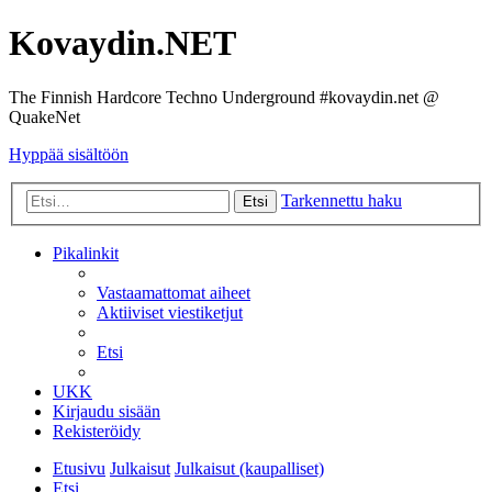
Kovaydin.NET
The Finnish Hardcore Techno Underground #kovaydin.net @
QuakeNet
Hyppää sisältöön
Tarkennettu haku
Etsi
Pikalinkit
Vastaamattomat aiheet
Aktiiviset viestiketjut
Etsi
UKK
Kirjaudu sisään
Rekisteröidy
Etusivu
Julkaisut
Julkaisut (kaupalliset)
Etsi