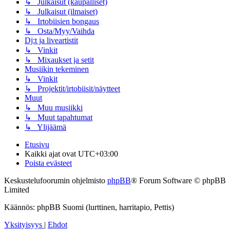
↳ Julkaisut (kaupalliset)
↳ Julkaisut (ilmaiset)
↳ Irtobiisien bongaus
↳ Osta/Myy/Vaihda
Dj:t ja liveartistit
↳ Vinkit
↳ Mixaukset ja setit
Musiikin tekeminen
↳ Vinkit
↳ Projektit/irtobiisit/näytteet
Muut
↳ Muu musiikki
↳ Muut tapahtumat
↳ Ylijäämä
Etusivu
Kaikki ajat ovat
UTC+03:00
Poista evästeet
Keskustelufoorumin ohjelmisto
phpBB
® Forum Software © phpBB
Limited
Käännös: phpBB Suomi (lurttinen, harritapio, Pettis)
Yksityisyys
|
Ehdot