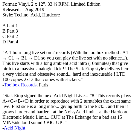
Format: Vinyl, 2 x 12", 33 ⅓ RPM, Limited Edition
Released: 1 Aug 2019
Style: Techno, Acid, Hardcore
A Part 1
B Part 3
C Part 2
D Part 4
"A 1 hour long live set on 2 records (With the toolbox method : A1
→ C1 → B1 → D1 so you can play the live set with no silence...).
This live starts with a long ambient acid intro (10minutes) that give
birth to a massive analogic kick !! The Stak Etop style delivers here
a very violent and obsessive sound... hard and inexcusable ! LTD
100 copies 2x12 that comes with stickers."
-
Toolbox Records
, Paris
"Stak Etop signed the next Acid Night Live... #8. This records plays
A->C->B->D in order to reproduce with 2 turntables the exact same
live. First side is a long intro... giving birth to the kick... and then it
grows harder and harder... at the NoisyAcid limit... at the Hardcore
Electronic Music Limit... CUT at The Echange for a bad ass 15
MIN/side loud sound ! BIG UP !"
-
Acid Night