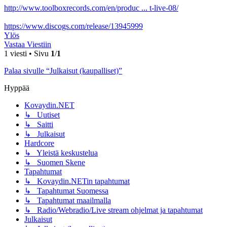
http://www.toolboxrecords.com/en/produc ... t-live-08/
https://www.discogs.com/release/13945999
Ylös
Vastaa Viestiin
1 viesti • Sivu
1
/
1
Palaa sivulle “Julkaisut (kaupalliset)”
Hyppää
Kovaydin.NET
↳ Uutiset
↳ Saitti
↳ Julkaisut
Hardcore
↳ Yleistä keskustelua
↳ Suomen Skene
Tapahtumat
↳ Kovaydin.NETin tapahtumat
↳ Tapahtumat Suomessa
↳ Tapahtumat maailmalla
↳ Radio/Webradio/Live stream ohjelmat ja tapahtumat
Julkaisut