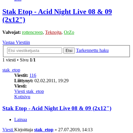
Stak Etop - Acid Night Live 08 & 09
(2x12")
Valvojat:
rottencreep
,
Teknojta
,
OrZo
Vastaa Viestiin
Tarkennettu haku
Etsi
1 viesti • Sivu
1
/
1
stak_etop
Viestit:
116
Liittynyt:
02.02.2011, 19:29
Viesti:
Viesti stak_etop
Kotisivu
Stak Etop - Acid Night Live 08 & 09 (2x12")
Lainaa
Viesti
Kirjoittaja
stak_etop
»
27.07.2019, 14:13