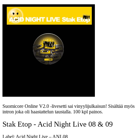
Suomicore Online V2.0 -livesetti sai vinyylijulkaisun! Sisältää myös
intron joka oli haastattelun taustalla. 100 kpl painos.
Stak Etop - Acid Night Live 08 & 09
Label: Acid Night Live – ANL08