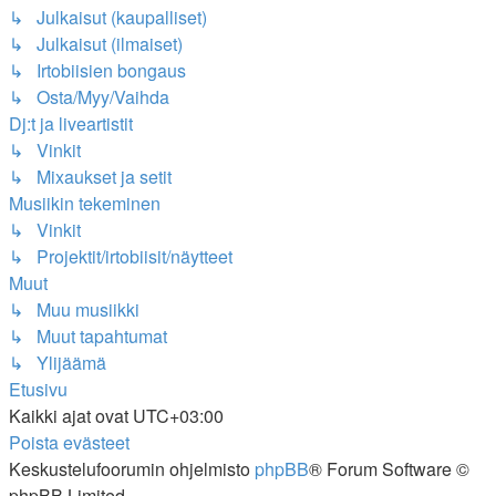
↳ Julkaisut (kaupalliset)
↳ Julkaisut (ilmaiset)
↳ Irtobiisien bongaus
↳ Osta/Myy/Vaihda
Dj:t ja liveartistit
↳ Vinkit
↳ Mixaukset ja setit
Musiikin tekeminen
↳ Vinkit
↳ Projektit/irtobiisit/näytteet
Muut
↳ Muu musiikki
↳ Muut tapahtumat
↳ Ylijäämä
Etusivu
Kaikki ajat ovat
UTC+03:00
Poista evästeet
Keskustelufoorumin ohjelmisto
phpBB
® Forum Software ©
phpBB Limited