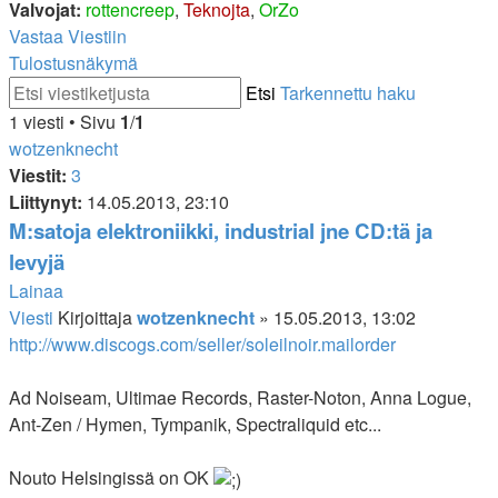
Valvojat:
rottencreep
,
Teknojta
,
OrZo
Vastaa Viestiin
Tulostusnäkymä
Etsi
Tarkennettu haku
1 viesti • Sivu
1
/
1
wotzenknecht
Viestit:
3
Liittynyt:
14.05.2013, 23:10
M:satoja elektroniikki, industrial jne CD:tä ja
levyjä
Lainaa
Viesti
Kirjoittaja
wotzenknecht
»
15.05.2013, 13:02
http://www.discogs.com/seller/soleilnoir.mailorder
Ad Noiseam, Ultimae Records, Raster-Noton, Anna Logue,
Ant-Zen / Hymen, Tympanik, Spectraliquid etc...
Nouto Helsingissä on OK