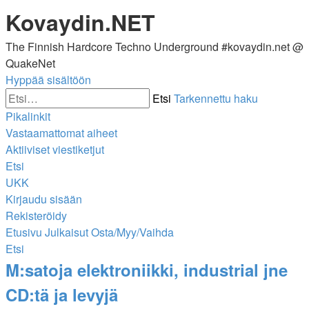
Kovaydin.NET
The Finnish Hardcore Techno Underground #kovaydin.net @
QuakeNet
Hyppää sisältöön
Etsi
Tarkennettu haku
Pikalinkit
Vastaamattomat aiheet
Aktiiviset viestiketjut
Etsi
UKK
Kirjaudu sisään
Rekisteröidy
Etusivu
Julkaisut
Osta/Myy/Vaihda
Etsi
M:satoja elektroniikki, industrial jne
CD:tä ja levyjä