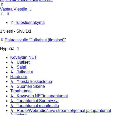
Ylös
Vastaa Viestiin
Tulostusnäkymä
1 viesti • Sivu
1
/
1
Palaa sivulle “Julkaisut (ilmaiset)”
Hyppää
Kovaydin.NET
↳ Uutiset
↳ Saitti
↳ Julkaisut
Hardcore
↳ Yleistä keskustelua
↳ Suomen Skene
Tapahtumat
↳ Kovaydin.NETin tapahtumat
↳ Tapahtumat Suomessa
↳ Tapahtumat maailmalla
↳ Radio/Webradio/Live stream ohjelmat ja tapahtumat