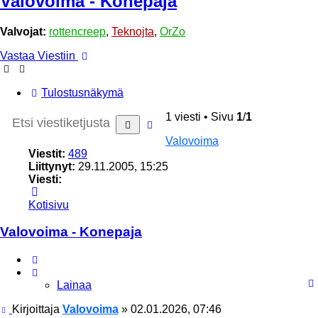
Valovoima - Konepaja
Valvojat:
rottencreep
,
Teknojta
,
OrZo
Vastaa Viestiin
Tulostusnäkymä
1 viesti • Sivu
1
/
1
Tarkennettu
Etsi
haku
Valovoima
Viestit:
489
Liittynyt:
29.11.2005, 15:25
Viesti:
Viesti
Valovoima
Kotisivu
Valovoima - Konepaja
Lainaa
Lainaa
Viesti
Kirjoittaja
Valovoima
»
02.01.2026, 07:46