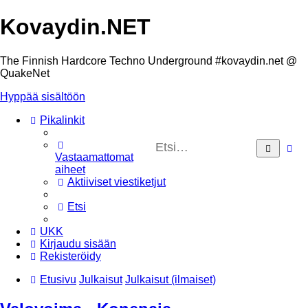
Kovaydin.NET
The Finnish Hardcore Techno Underground #kovaydin.net @
QuakeNet
Hyppää sisältöön
Pikalinkit
Ta
Etsi
Vastaamattomat
h
aiheet
Aktiiviset viestiketjut
Etsi
UKK
Kirjaudu sisään
Rekisteröidy
Etusivu
Julkaisut
Julkaisut (ilmaiset)