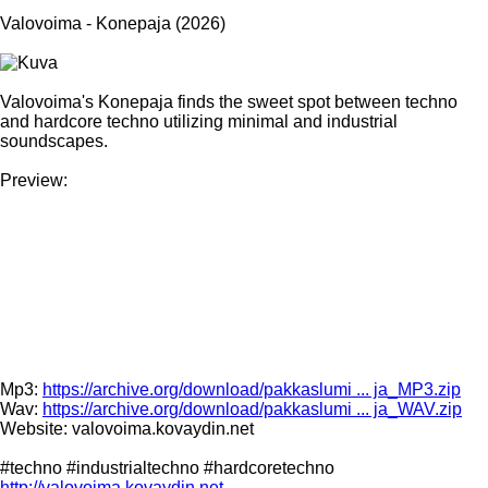
Valovoima - Konepaja (2026)
Valovoima's Konepaja finds the sweet spot between techno
and hardcore techno utilizing minimal and industrial
soundscapes.
Preview:
Mp3:
https://archive.org/download/pakkaslumi ... ja_MP3.zip
Wav:
https://archive.org/download/pakkaslumi ... ja_WAV.zip
Website: valovoima.kovaydin.net
#techno #industrialtechno #hardcoretechno
http://valovoima.kovaydin.net