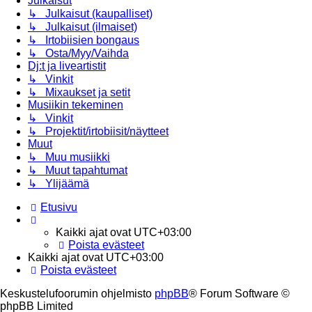
Julkaisut
↳ Julkaisut (kaupalliset)
↳ Julkaisut (ilmaiset)
↳ Irtobiisien bongaus
↳ Osta/Myy/Vaihda
Dj:t ja liveartistit
↳ Vinkit
↳ Mixaukset ja setit
Musiikin tekeminen
↳ Vinkit
↳ Projektit/irtobiisit/näytteet
Muut
↳ Muu musiikki
↳ Muut tapahtumat
↳ Ylijäämä
Etusivu
Kaikki ajat ovat
UTC+03:00
Poista evästeet
Kaikki ajat ovat
UTC+03:00
Poista evästeet
Keskustelufoorumin ohjelmisto
phpBB
® Forum Software ©
phpBB Limited