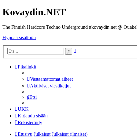
Kovaydin.NET
The Finnish Hardcore Techno Underground #kovaydin.net @ Quake
Hyppää sisältöön
Tarkennettu
Etsi
haku
Pikalinkit
Vastaamattomat aiheet
Aktiiviset viestiketjut
Etsi
UKK
Kirjaudu sisään
Rekisteröidy
Etusivu
Julkaisut
Julkaisut (ilmaiset)