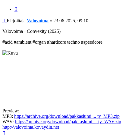
Lainaa
Viesti
Kirjoittaja
Valovoima
»
23.06.2025, 09:10
Valovoima - Convexity (2025)
#acid #ambient #organ #hardcore techno #speedcore
Preview:
MP3:
https://archive.org/download/pakkaslumi ... ty_MP3.zip
WAV:
https://archive.org/download/pakkaslumi ... ty_WAV.zip
http://valovoima.kovaydin.net
Ylös