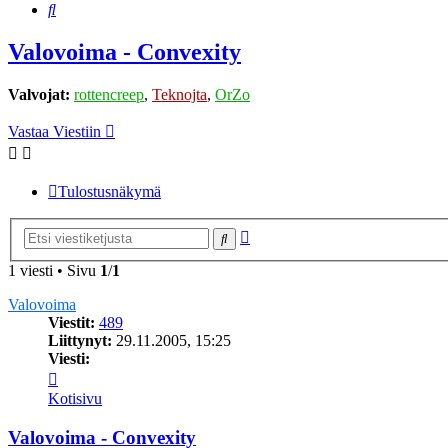
Etsi
Valovoima - Convexity
Valvojat:
rottencreep
,
Teknojta
,
OrZo
Vastaa Viestiin
Tulostusnäkymä
Tarkennettu
Etsi
haku
1 viesti • Sivu
1
/
1
Valovoima
Viestit:
489
Liittynyt:
29.11.2005, 15:25
Viesti:
Viesti
Valovoima
Kotisivu
Valovoima - Convexity