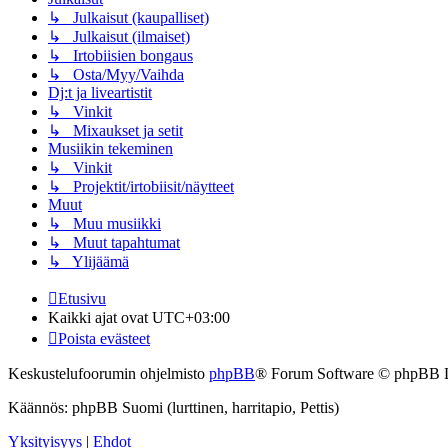
↳ Julkaisut (kaupalliset)
↳ Julkaisut (ilmaiset)
↳ Irtobiisien bongaus
↳ Osta/Myy/Vaihda
Dj:t ja liveartistit
↳ Vinkit
↳ Mixaukset ja setit
Musiikin tekeminen
↳ Vinkit
↳ Projektit/irtobiisit/näytteet
Muut
↳ Muu musiikki
↳ Muut tapahtumat
↳ Ylijäämä
Etusivu
Kaikki ajat ovat
UTC+03:00
Poista evästeet
Keskustelufoorumin ohjelmisto
phpBB
® Forum Software © phpBB 
Käännös: phpBB Suomi (lurttinen, harritapio, Pettis)
Yksityisyys
|
Ehdot