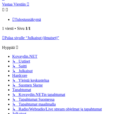
Vastaa Viestiin
Tulostusnäkymä
1 viesti • Sivu
1
/
1
Palaa sivulle “Julkaisut (ilmaiset)”
Hyppää
Kovaydin.NET
↳ Uutiset
↳ Saitti
↳ Julkaisut
Hardcore
↳ Yleistä keskustelua
↳ Suomen Skene
Tapahtumat
↳ Kovaydin.NETin tapahtumat
↳ Tapahtumat Suomessa
↳ Tapahtumat maailmalla
↳ Radio/Webradio/Live stream ohjelmat ja tapahtumat
Julkaisut