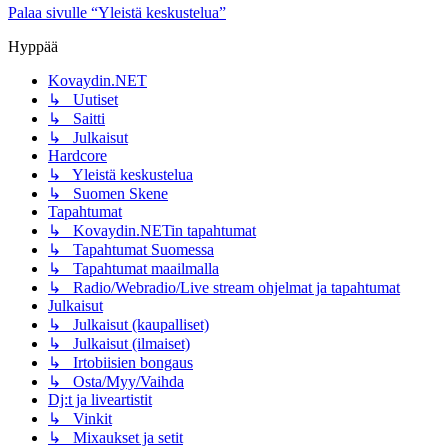
Palaa sivulle “Yleistä keskustelua”
Hyppää
Kovaydin.NET
↳ Uutiset
↳ Saitti
↳ Julkaisut
Hardcore
↳ Yleistä keskustelua
↳ Suomen Skene
Tapahtumat
↳ Kovaydin.NETin tapahtumat
↳ Tapahtumat Suomessa
↳ Tapahtumat maailmalla
↳ Radio/Webradio/Live stream ohjelmat ja tapahtumat
Julkaisut
↳ Julkaisut (kaupalliset)
↳ Julkaisut (ilmaiset)
↳ Irtobiisien bongaus
↳ Osta/Myy/Vaihda
Dj:t ja liveartistit
↳ Vinkit
↳ Mixaukset ja setit