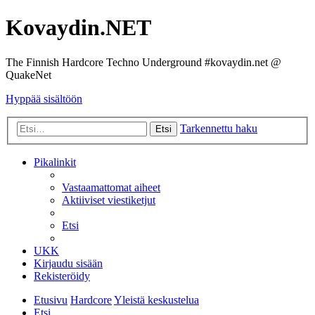
Kovaydin.NET
The Finnish Hardcore Techno Underground #kovaydin.net @
QuakeNet
Hyppää sisältöön
Tarkennettu haku
Etsi
Pikalinkit
Vastaamattomat aiheet
Aktiiviset viestiketjut
Etsi
UKK
Kirjaudu sisään
Rekisteröidy
Etusivu
Hardcore
Yleistä keskustelua
Etsi