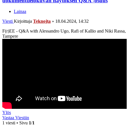
dokumenttielokuvan näytöksen Q&A -osuus
Lainaa
Viesti
Kirjoittaja
Teknojta
»
18.04.2024, 14:32
F(r)EE - Q&A with Alessandro Ugo, Rafi of Kallio and Niki Rassa,
Tampere
Ylös
Vastaa Viestiin
1 viesti • Sivu
1
/
1