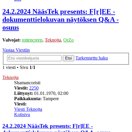
24.2.2024 NääsTek presents: F[r]EE -
dokumenttielokuvan näytöksen Q&A -
osuus
Valvojat:
rottencreep
,
Teknojta
,
OrZo
Vastaa Viestiin
Tarkennettu haku
Etsi
1 viesti • Sivu
1
/
1
Teknojta
Shamancoristi
Viestit:
2250
Liittynyt:
01.01.1970, 02:00
Paikkakunta:
Tampere
Viesti:
Viesti Teknojta
Kotisivu
24.2.2024 NääsTek presents: F[r]EE -