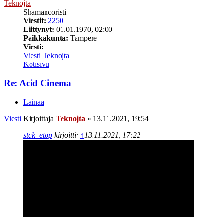
Teknojta
Shamancoristi
Viestit:
2250
Liittynyt:
01.01.1970, 02:00
Paikkakunta:
Tampere
Viesti:
Viesti Teknojta
Kotisivu
Re: Acid Cinema
Lainaa
Viesti
Kirjoittaja
Teknojta
»
13.11.2021, 19:54
stak_etop
kirjoitti:
↑
13.11.2021, 17:22