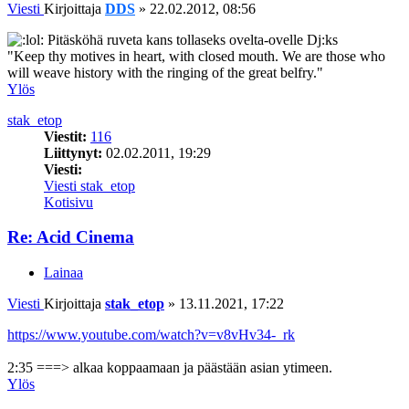
Viesti
Kirjoittaja
DDS
»
22.02.2012, 08:56
Pitäsköhä ruveta kans tollaseks ovelta-ovelle Dj:ks
"Keep thy motives in heart, with closed mouth. We are those who
will weave history with the ringing of the great belfry."
Ylös
stak_etop
Viestit:
116
Liittynyt:
02.02.2011, 19:29
Viesti:
Viesti stak_etop
Kotisivu
Re: Acid Cinema
Lainaa
Viesti
Kirjoittaja
stak_etop
»
13.11.2021, 17:22
https://www.youtube.com/watch?v=v8vHv34-_rk
2:35 ===> alkaa koppaamaan ja päästään asian ytimeen.
Ylös